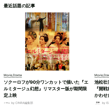
最近話題の記事
Movie,Drama
Movie,Dr
ソクーロフが90分ワンカットで描いた『エ
池松壮
ルミタージュ幻想』リマスター版が期間限
『開戦
定上映
かわせ
by CINRA編集部
by I