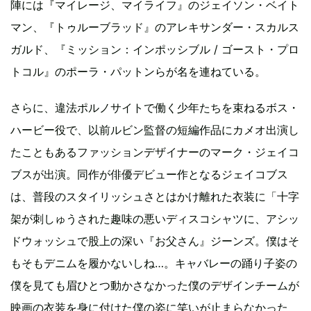
陣には『マイレージ、マイライフ』のジェイソン・ベイト
マン、『トゥルーブラッド』のアレキサンダー・スカルス
ガルド、『ミッション：インポッシブル / ゴースト・プロ
トコル』のポーラ・パットンらが名を連ねている。
さらに、違法ポルノサイトで働く少年たちを束ねるボス・
ハービー役で、以前ルビン監督の短編作品にカメオ出演し
たこともあるファッションデザイナーのマーク・ジェイコ
ブスが出演。同作が俳優デビュー作となるジェイコブス
は、普段のスタイリッシュさとはかけ離れた衣装に「十字
架が刺しゅうされた趣味の悪いディスコシャツに、アシッ
ドウォッシュで股上の深い『お父さん』ジーンズ。僕はそ
もそもデニムを履かないしね…。キャバレーの踊り子姿の
僕を見ても眉ひとつ動かさなかった僕のデザインチームが
映画の衣装を身に付けた僕の姿に笑いが止まらなかった