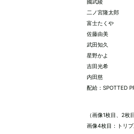
國武綾
二ノ宮隆太郎
富士たくや
佐藤由美
武田知久
星野かよ
吉田光希
内田慈
配給：SPOTTED P
（画像1枚目、2枚
画像4枚目：トリ