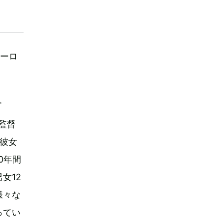
ユーロ
プ
画監督
彼女
0年間
女12
様々な
ってい