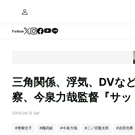
Follow
三角関係、浮気、DVな
察、今泉力哉監督『サッ
2014.04.12 Sat
#青柳文子
#國武綾
#今泉力哉
#二ノ宮隆太郎
#吉田光希