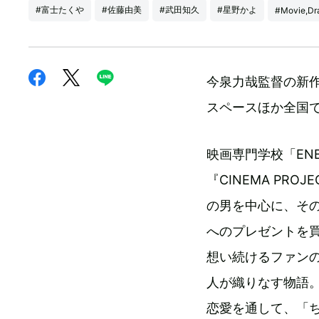
#富士たくや
#佐藤由美
#武田知久
#星野かよ
#Movie,D
今泉力哉監督の新作
スペースほか全国
映画専門学校「EN
『CINEMA PR
の男を中心に、そ
へのプレゼントを買
想い続けるファンの
人が織りなす物語
恋愛を通して、「