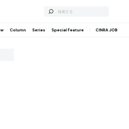
ew
Column
Series
Special Feature
CINRA JOB