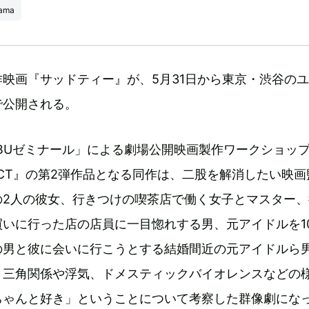
rama
映画『サッドティー』が、5月31日から東京・渋谷の
で公開される。
BUゼミナール」による劇場公開映画製作ワークショッ
OJECT』の第2弾作品となる同作は、二股を解消したい映
の2人の彼女、行きつけの喫茶店で働く女子とマスター、
いに行った店の店員に一目惚れする男、元アイドルを1
男と彼に会いに行こうとする結婚間近の元アイドルら男
。三角関係や浮気、ドメスティックバイオレンスなどの
ちゃんと好き」ということについて考察した群像劇にな