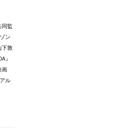
共同監
ゾン
山下敦
DA』
映画
アル