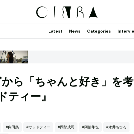
Latest
News
Categories
Intervi
どから「ちゃんと好き」を考
ドティー』
#内田慈
#サッドティー
#岡部成司
#阿部隼也
#永井ちひろ