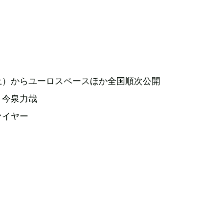
』
日（土）からユーロスペースほか全国順次公開
：今泉力哉
ァイヤー