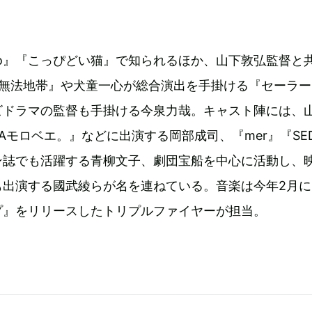
co』『こっぴどい猫』で知られるほか、山下敦弘監督と
の無法地帯』や犬童一心が総合演出を手掛ける『セーラー
ビドラマの監督も手掛ける今泉力哉。キャスト陣には、
Aモロベエ。』などに出演する岡部成司、『mer』『SE
ン誌でも活躍する青柳文子、劇団宝船を中心に活動し、
も出演する國武綾らが名を連ねている。音楽は今年2月に
プ』をリリースしたトリプルファイヤーが担当。