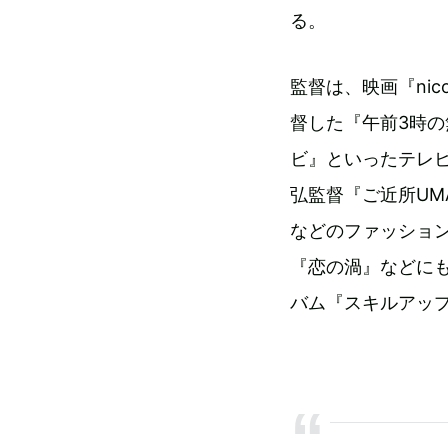
る。
監督は、映画『ni
督した『午前3時
ビ』といったテレ
弘監督『ご近所UM
などのファッショ
『恋の渦』などに
バム『スキルアッ