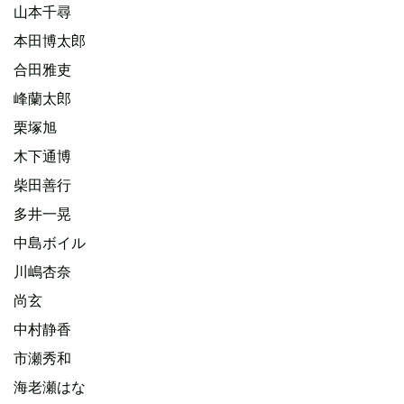
山本千尋
本田博太郎
合田雅吏
峰蘭太郎
栗塚旭
木下通博
柴田善行
多井一晃
中島ボイル
川嶋杏奈
尚玄
中村静香
市瀬秀和
海老瀬はな