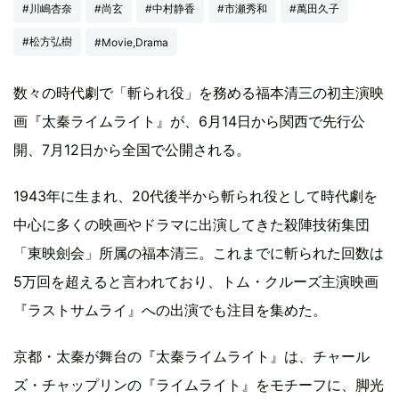
#川嶋杏奈
#尚玄
#中村静香
#市瀬秀和
#萬田久子
#松方弘樹
#Movie,Drama
数々の時代劇で「斬られ役」を務める福本清三の初主演映
画『太秦ライムライト』が、6月14日から関西で先行公
開、7月12日から全国で公開される。
1943年に生まれ、20代後半から斬られ役として時代劇を
中心に多くの映画やドラマに出演してきた殺陣技術集団
「東映劍会」所属の福本清三。これまでに斬られた回数は
5万回を超えると言われており、トム・クルーズ主演映画
『ラストサムライ』への出演でも注目を集めた。
京都・太秦が舞台の『太秦ライムライト』は、チャール
ズ・チャップリンの『ライムライト』をモチーフに、脚光