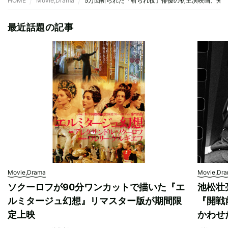
HOME
Movie,Drama
5万回斬られた「斬られ役」俳優の初主演映画、光
最近話題の記事
Movie,Drama
Movie,Dr
ソクーロフが90分ワンカットで描いた『エ
池松壮
ルミタージュ幻想』リマスター版が期間限
『開戦
定上映
かわせ