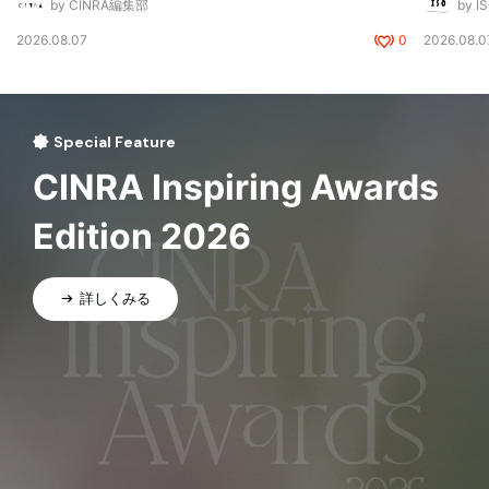
by CINRA編集部
by I
2026.08.07
0
2026.08.0
Special Feature
CINRA Inspiring Awards
Edition 2026
詳しくみる