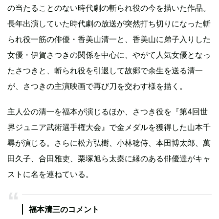
の当たることのない時代劇の斬られ役の今を描いた作品。
長年出演していた時代劇の放送が突然打ち切りになった斬
られ役一筋の俳優・香美山清一と、香美山に弟子入りした
女優・伊賀さつきの関係を中心に、やがて人気女優となっ
たさつきと、斬られ役を引退して故郷で余生を送る清一
が、さつきの主演映画で再び刀を交わす様を描く。
主人公の清一を福本が演じるほか、さつき役を『第4回世
界ジュニア武術選手権大会』で金メダルを獲得した山本千
尋が演じる。さらに松方弘樹、小林稔侍、本田博太郎、萬
田久子、合田雅吏、栗塚旭ら太秦に縁のある俳優達がキャ
ストに名を連ねている。
福本清三のコメント