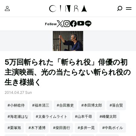
Follow
5万回斬られた「斬られ役」俳優の初
主演映画、光の当たらない斬られ役の
生き様描く
2014.04.27 Sun
#小林稔侍
#福本清三
#合田雅吏
#本田博太郎
#落合賢
#海老瀬はな
#太秦ライムライト
#山本千尋
#峰蘭太郎
#栗塚旭
#木下通博
#柴田善行
#多井一晃
#中島ボイル