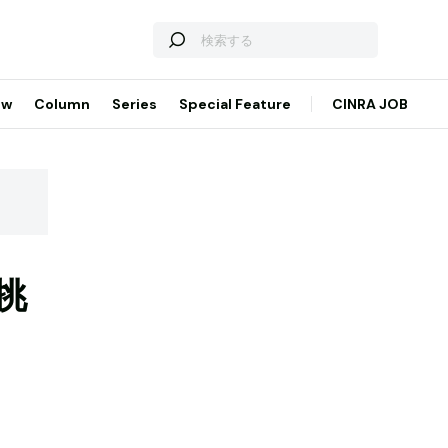
ew
Column
Series
Special Feature
CINRA JOB
挑