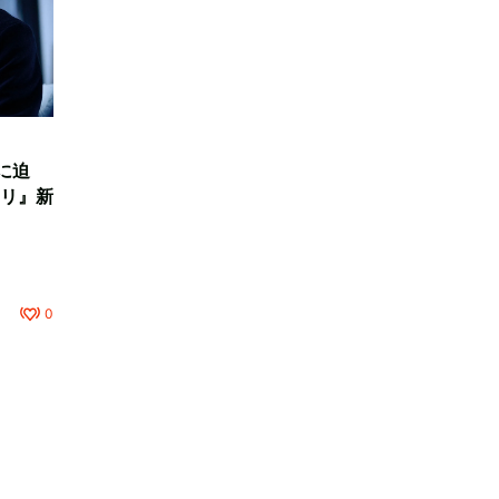
に迫
リ』新
0