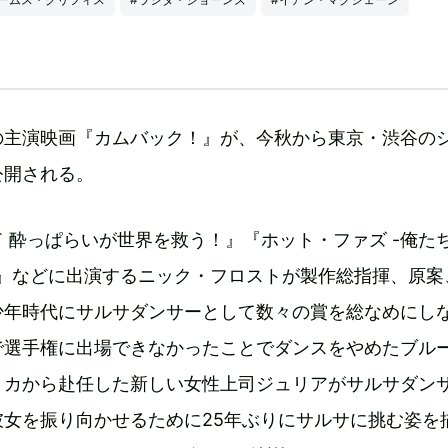
の主演映画『カムバック！』が、今秋から東京・渋谷の
公開される。
 酔っぱらいが世界を救う！』『ホット・ファズ -俺た
-』などに出演するニック・フロストが製作総指揮、原案
少年時代にサルサダンサーとして数々の賞を総なめにし
で選手権に出場できなかったことでダンスをやめたブル
リカから赴任した新しい女性上司ジュリアがサルサダン
彼女を振り向かせるために25年ぶりにサルサに挑む姿を