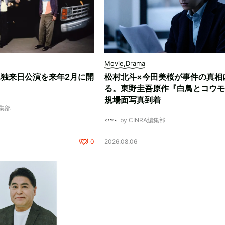
Movie,Drama
、単独来日公演を来年2月に開
松村北斗×今田美桜が事件の真相
る。東野圭吾原作『白鳥とコウモ
規場面写真到着
編集部
by CINRA編集部
0
2026.08.06