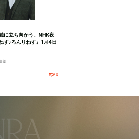
独に立ち向かう。NHK夜
ねす♪ろんりねす』1月4日
編集部
0