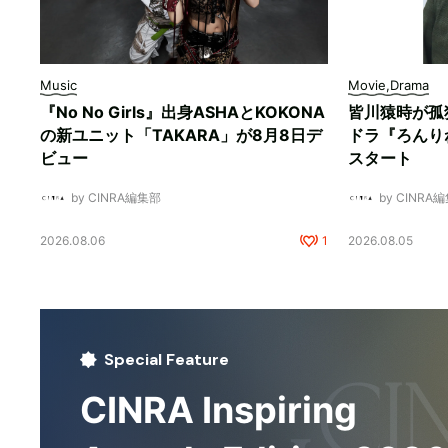
Music
Movie,Drama
『No No Girls』出身ASHAとKOKONA
皆川猿時が孤
の新ユニット「TAKARA」が8月8日デ
ドラ『ろんり
ビュー
スタート
by CINRA編集部
by CINRA
2026.08.06
1
2026.08.05
Special Feature
CINRA Inspiring