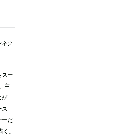
シネク
ちスー
、主
なが
ース
サーだ
描く。