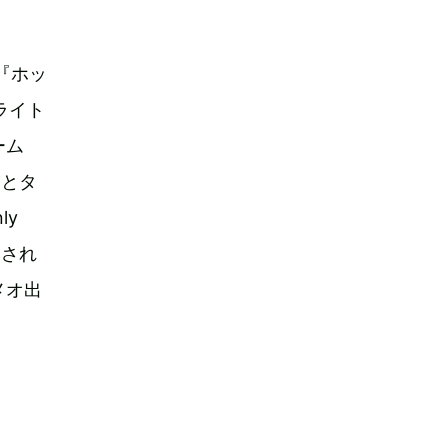
『ホッ
ライト
ーム
クとタ
ly
トされ
メオ出