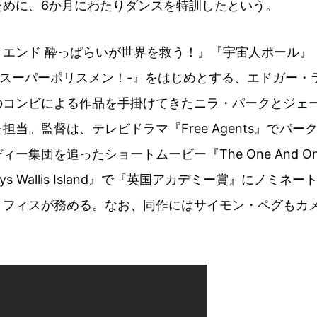
ために、6か月にわたりダンスを特訓したという。
・エンド 酔っぱらいが世界を救う！』『宇宙人ポール』
ちスーパーポリスメン！-』をはじめとする、エドガー・
のコンビによる作品を手掛けてきたニラ・パークとジェ
当。監督は、テレビドラマ『Free Agents』でパー
ー集団を追ったショートムービー『The One And On
 Plays Wallis Island』で『英国アカデミー賞』にノミネー
リフィスが務める。なお、同作にはサイモン・ペグもカ