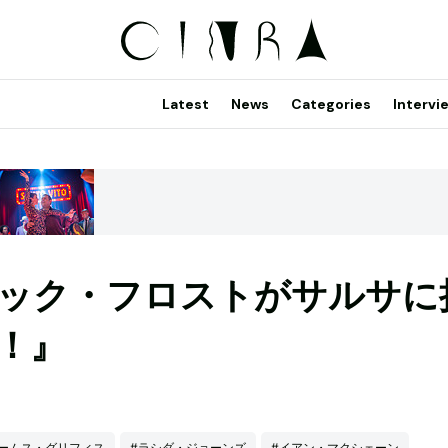
Latest
News
Categories
Intervi
ック・フロストがサルサに
！』
ームス・グリフィス
#ラシダ・ジョーンズ
#イアン・マクシェーン