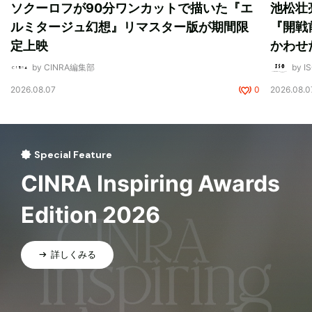
ソクーロフが90分ワンカットで描いた『エ
池松壮
ルミタージュ幻想』リマスター版が期間限
『開戦
定上映
かわせ
by CINRA編集部
by I
2026.08.07
0
2026.08.0
Special Feature
CINRA Inspiring Awards
Edition 2026
詳しくみる