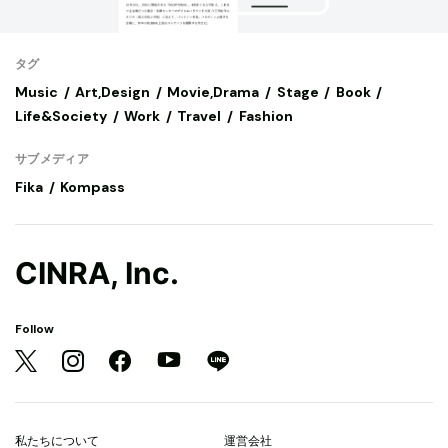
タグ
Music
Art,Design
Movie,Drama
Stage
Book
Life&Society
Work
Travel
Fashion
サブメディア
Fika
Kompass
CINRA, Inc.
Follow
私たちについて
運営会社