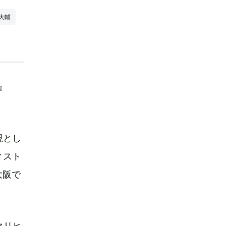
大輔
』
現とし
ィスト
大阪で
クリヒ