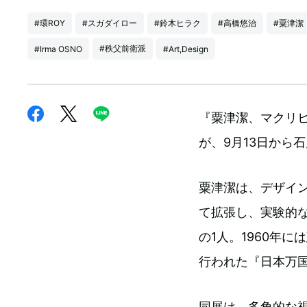
#環ROY
#スガダイロー
#鈴木ヒラク
#高橋悠治
#粟津潔
#秩父前衛派
#Irma OSNO
#Art,Design
『粟津潔、マクリ
が、9月13日から
粟津潔は、デザイ
て拡張し、実験的
の1人。1960年
行われた『日本万
同展は、多角的な視