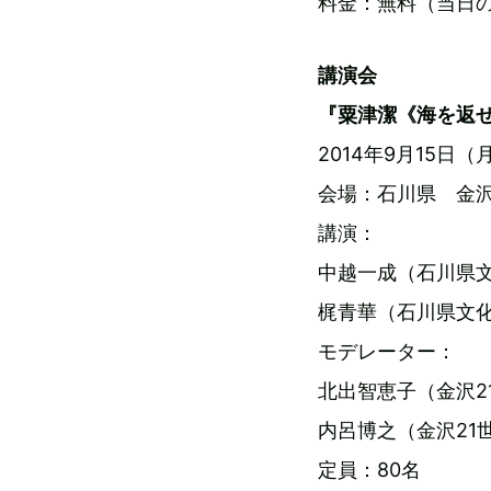
料金：無料（当日の
講演会
『粟津潔《海を返
2014年9月15日（
会場：石川県 金沢
講演：
中越一成（石川県
梶青華（石川県文
モデレーター：
北出智恵子（金沢2
内呂博之（金沢21
定員：80名