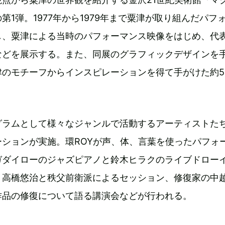
第1弾。1977年から1979年まで粟津が取り組んだパフ
し、粟津による当時のパフォーマンス映像をはじめ、代
などを展示する。また、同展のグラフィックデザインを
津のモチーフからインスピレーションを得て手がけた約5
グラムとして様々なジャンルで活動するアーティストた
ションが実施。環ROYが声、体、言葉を使ったパフォ
ガダイローのジャズピアノと鈴木ヒラクのライブドロー
、高橋悠治と秩父前衛派によるセッション、修復家の中
作品の修復について語る講演会などが行われる。