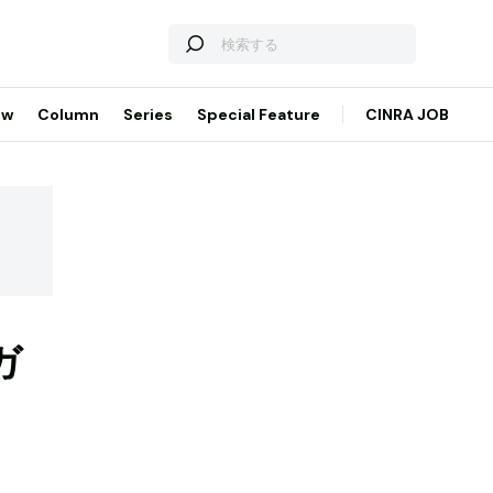
ew
Column
Series
Special Feature
CINRA JOB
ガ