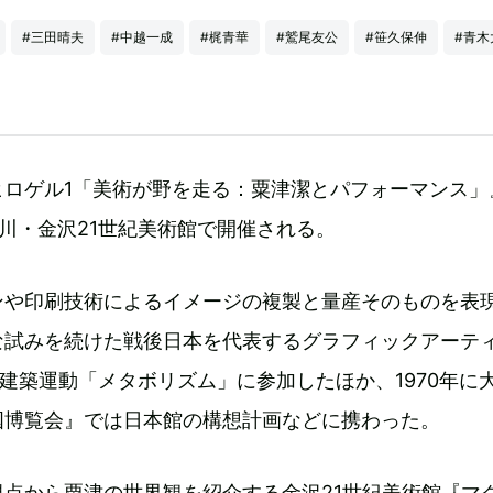
#三田晴夫
#中越一成
#梶青華
#鷲尾友公
#笹久保伸
#青木
ヒロゲル1「美術が野を走る：粟津潔とパフォーマンス」
石川・金沢21世紀美術館で開催される。
ンや印刷技術によるイメージの複製と量産そのものを表
な試みを続けた戦後日本を代表するグラフィックアーテ
には建築運動「メタボリズム」に参加したほか、1970年に
国博覧会』では日本館の構想計画などに携わった。
点から粟津の世界観を紹介する金沢21世紀美術館『マ