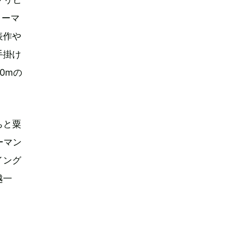
ォーマ
表作や
手掛け
0mの
ちと粟
ーマン
イング
越一