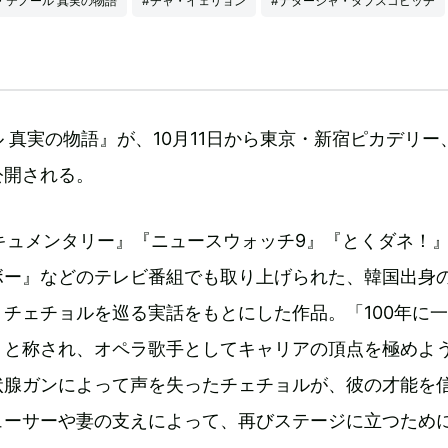
・テノール 真実の物語
#チャ・イェリョン
#ナターシャ・タプスコビッチ
 真実の物語』が、10月11日から東京・新宿ピカデリー
公開される。
キュメンタリー』『ニュースウォッチ9』『とくダネ！
ボー』などのテレビ番組でも取り上げられた、韓国出身
チェチョルを巡る実話をもとにした作品。「100年に
」と称され、オペラ歌手としてキャリアの頂点を極めよ
状腺ガンによって声を失ったチェチョルが、彼の才能を
ューサーや妻の支えによって、再びステージに立つため