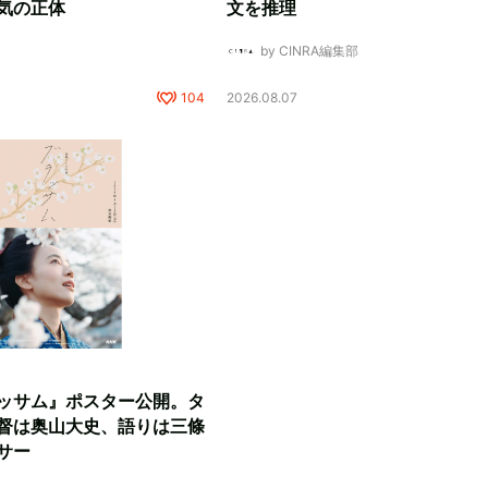
気の正体
文を推理
by CINRA編集部
104
2026.08.07
ッサム』ポスター公開。タ
督は奥山大史、語りは三條
サー