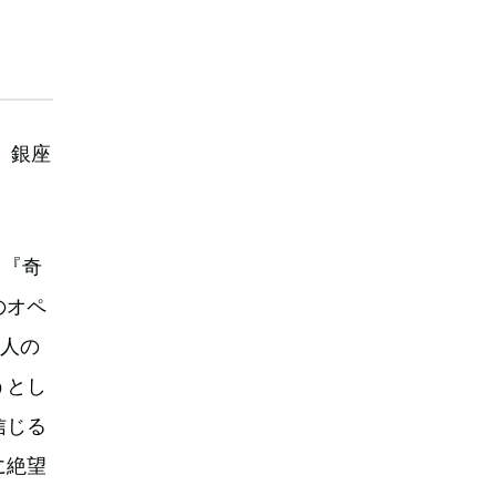
、銀座
』『奇
のオペ
一人の
うとし
信じる
に絶望