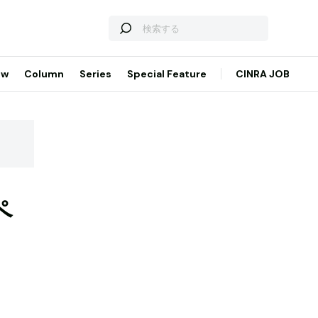
ew
Column
Series
Special Feature
CINRA JOB
ペ