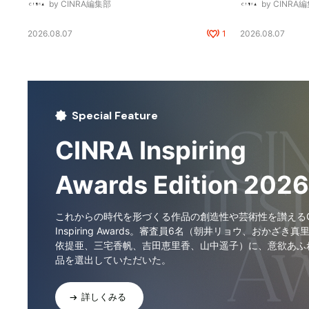
by CINRA編集部
by CINRA
2026.08.07
1
2026.08.07
Special Feature
CINRA Inspiring
Awards Edition 2026
これからの時代を形づくる作品の創造性や芸術性を讃えるCI
Inspiring Awards。審査員6名（朝井リョウ、おかざき真
依提亜、三宅香帆、吉田恵里香、山中遥子）に、意欲あふ
品を選出していただいた。
詳しくみる