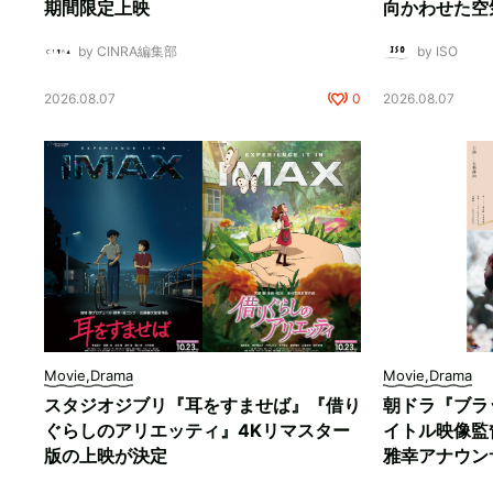
期間限定上映
向かわせた空
by CINRA編集部
by ISO
2026.08.07
0
2026.08.07
Movie,Drama
Movie,Drama
スタジオジブリ『耳をすませば』『借り
朝ドラ『ブラ
ぐらしのアリエッティ』4Kリマスター
イトル映像監
版の上映が決定
雅幸アナウン