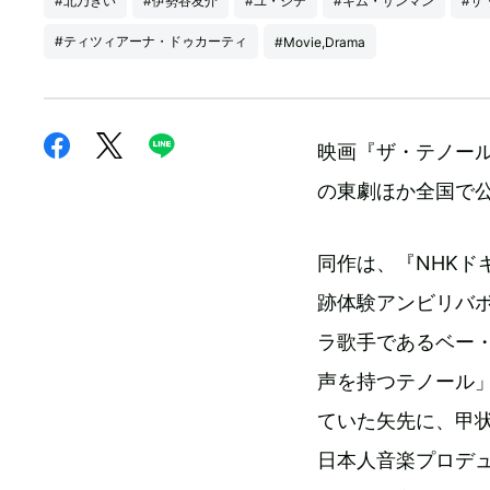
#北乃きい
#伊勢谷友介
#ユ・ジテ
#キム・サンマン
#ザ
#ティツィアーナ・ドゥカーティ
#Movie,Drama
映画『ザ・テノール
の東劇ほか全国で
同作は、『NHKド
跡体験アンビリバ
ラ歌手であるベー・
声を持つテノール
ていた矢先に、甲
日本人音楽プロデ