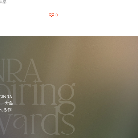
編集部
0
NRA
里、大島
れる作