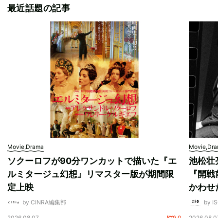
最近話題の記事
Movie,Drama
Movie,Dr
ソクーロフが90分ワンカットで描いた『エ
池松壮
ルミタージュ幻想』リマスター版が期間限
『開戦
定上映
かわせ
by CINRA編集部
by I
2026.08.07
0
2026.08.0