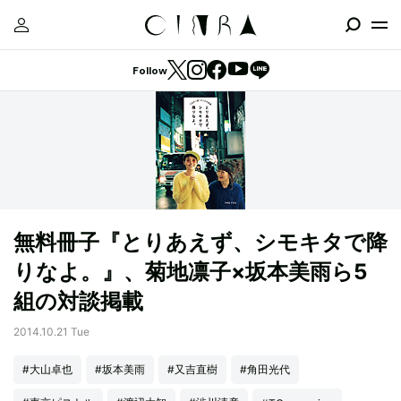
Follow
無料冊子『とりあえず、シモキタで降
りなよ。』、菊地凛子×坂本美雨ら5
組の対談掲載
2014.10.21 Tue
#大山卓也
#坂本美雨
#又吉直樹
#角田光代