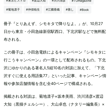
#東京ピストル
#渡辺大知
#渋川清彦
#TOmagazine
#菊地凛子
#仲俣暁生
#江國香織
#善し
#Book
冊子『とりあえず、シモキタで降りなよ。』が、10月27
日から東京・小田急線新宿駅西口、下北沢駅などで無料配
布される。
この冊子は、小田急電鉄によるキャンペーン『シモキタに
行こうキャンペーン』の一環として配布されるもの。下北
沢にゆかりのある著名人5組10名の対談に加えて、「下北
沢すぐに使える用語集77」といった記事、キャンペーン情
報や参加店舗情報を含む全40ページで構成される。
掲載される対談は、菊地凛子×坂本美雨、渋川清彦×渡辺
大知（黒猫チェルシー）、大山卓也（ナタリー編集長）×