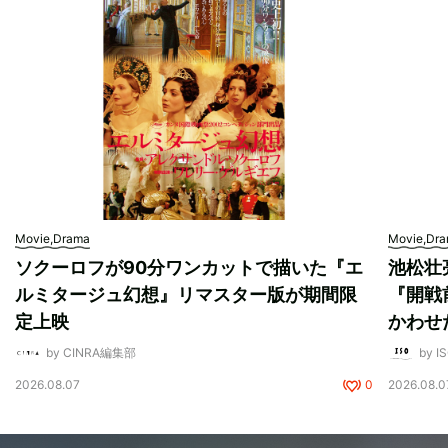
Movie,Drama
Movie,Dr
ソクーロフが90分ワンカットで描いた『エ
池松壮
ルミタージュ幻想』リマスター版が期間限
『開戦
定上映
かわせ
by CINRA編集部
by I
2026.08.07
0
2026.08.0