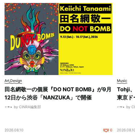
Art,Design
Music
田名網敬一の個展『DO NOT BOMB』が9月
Tohj
12日から渋谷「NANZUKA」で開催
東京ド
by CINRA編集部
by 
2026.08.10
0
2026.08.1