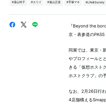
#湯山玲子
#エリイ
#遠山正道
#手塚マキ
#Life&Society
『Beyond the
京・表参道のPASS 
同展では、東京・
やプロフィールと
きる「仮想ホスト
ホストクラブ」の
なお、2月26日行
4店舗構えるSmap