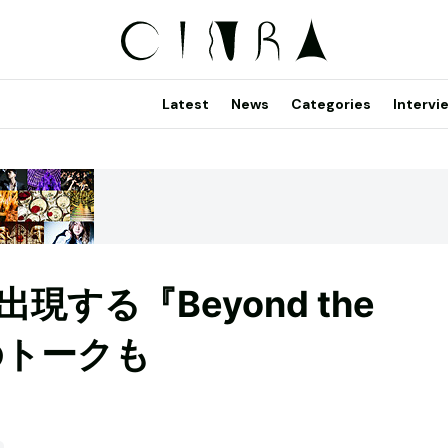
Latest
News
Categories
Intervi
する『Beyond the
のトークも