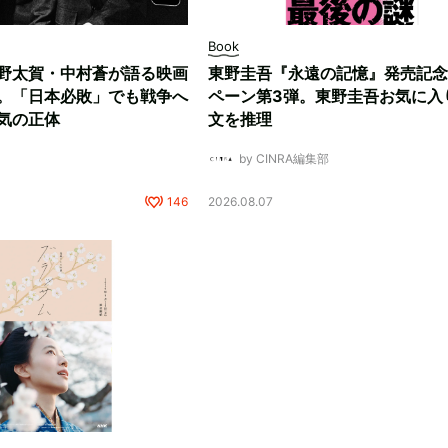
Book
野太賀・中村蒼が語る映画
東野圭吾『永遠の記憶』発売記念
。「日本必敗」でも戦争へ
ペーン第3弾。東野圭吾お気に入
気の正体
文を推理
by CINRA編集部
146
2026.08.07