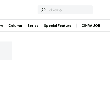
ew
Column
Series
Special Feature
CINRA JOB