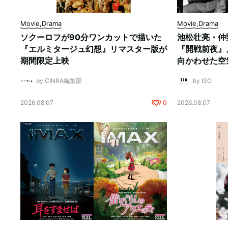
Movie,Drama
Movie,Drama
ソクーロフが90分ワンカットで描いた
池松壮亮・仲
『エルミタージュ幻想』リマスター版が
『開戦前夜』
期間限定上映
向かわせた空
by CINRA編集部
by ISO
2026.08.07
0
2026.08.07