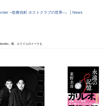
 border ─歌舞伎町 ホストクラブの世界─』 | News
 border』展、エリイらのトークも