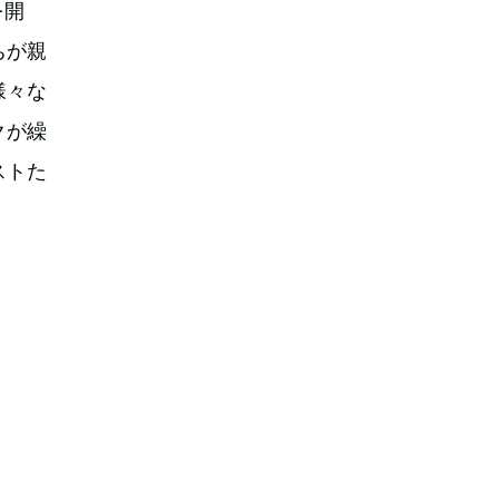
を開
ちが親
様々な
クが繰
ストた