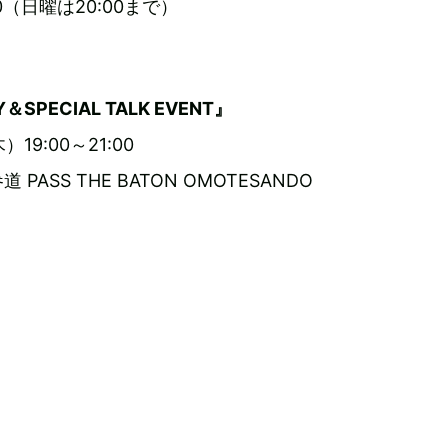
00（日曜は20:00まで）
Y＆SPECIAL TALK EVENT』
）19:00～21:00
ASS THE BATON OMOTESANDO