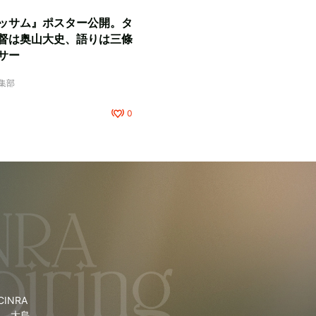
ッサム』ポスター公開。タ
督は奥山大史、語りは三條
サー
編集部
0
NRA
里、大島