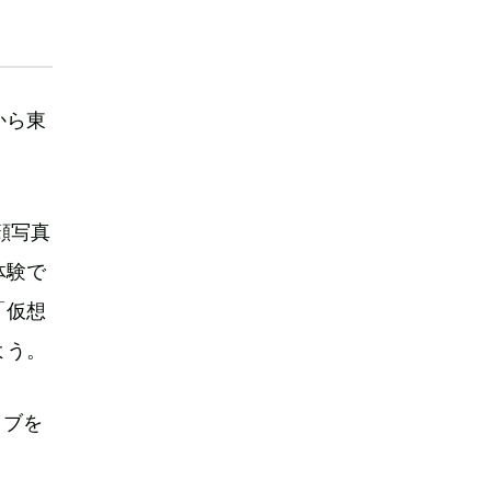
から東
顔写真
体験で
「仮想
よう。
ラブを