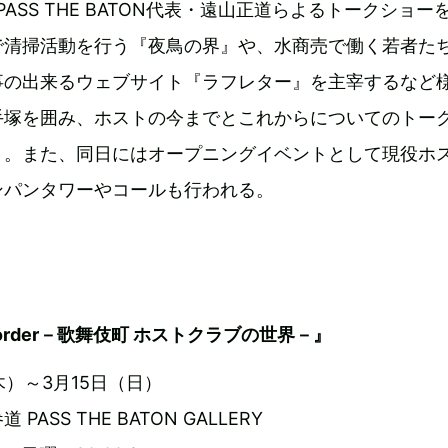
、PASS THE BATON代表・遠山正道らよるトークショー
で清掃活動を行う『夜鳥の界』や、水商売で働く若者た
事の出来るウェブサイト『ラフレター』を主宰するなど
手塚を囲み、ホストの今までとこれからについてのトー
う。また、同日にはオープニングイベントとして現役ホ
ンパンタワーやコールも行われる。
e border－歌舞伎町 ホストクラブの世界－』
（木）～3月15日（日）
ASS THE BATON GALLERY