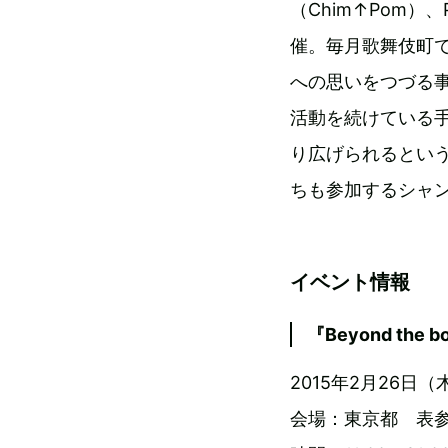
（Chim↑Pom）
催。毎月歌舞伎町
への思いをつづる
活動を続けている
り広げられるとい
ちも参加するシャ
イベント情報
『Beyond th
2015年2月26日
会場：東京都 表参道 P