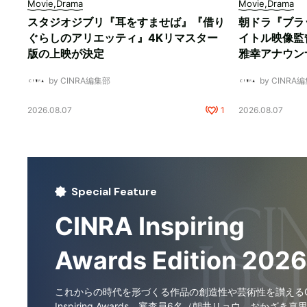
Movie,Drama
Movie,Drama
スタジオジブリ『耳をすませば』『借り
朝ドラ『ブラ
ぐらしのアリエッティ』4Kリマスター
イトル映像監
版の上映が決定
雅幸アナウン
by CINRA編集部
by CINRA
2026.08.07
1
2026.08.07
Special Feature
CINRA Inspiring
Awards Edition 2026
これからの時代を形づくる作品の創造性や芸術性を讃えるCI
Inspiring Awards。審査員6名（朝井リョウ、おかざき真