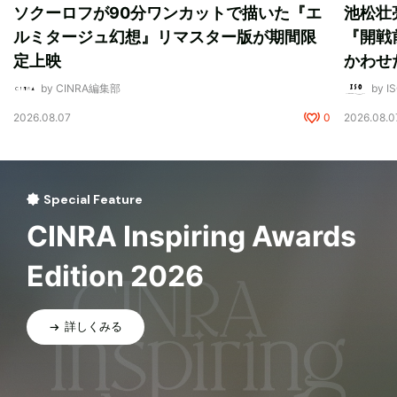
ソクーロフが90分ワンカットで描いた『エ
池松壮
ルミタージュ幻想』リマスター版が期間限
『開戦
定上映
かわせ
by CINRA編集部
by I
2026.08.07
0
2026.08.0
Special Feature
CINRA Inspiring Awards
Edition 2026
詳しくみる