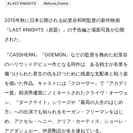
#LAST KNIGHTS
#Movie,Drama
2015年秋に日本公開される紀里谷和明監督の新作映画
『LAST KNIGHTS（原題）』の予告編と場面写真が公開
された。
『CASSHERN』『GOEMON』などの監督を務めた紀里谷
のハリウッドデビュー作となる同作は、ある戦士が名誉を
傷つけられた君主の仇を討つために残虐な支配者と戦う姿
を描いた作品。キャストには『クローサー』で『アカデミ
ー賞』助演男優賞にノミネートされたクライヴ・オーウェ
ン、『ダークナイト』シリーズや『最高の人生のはじめ
方』への出演でも知られるモーガン・フリーマンをはじ
め、アクセル・へニー、クリフ・カーティス、ショーレ・
アグダシュルー、伊原剛志が名を連ねている。