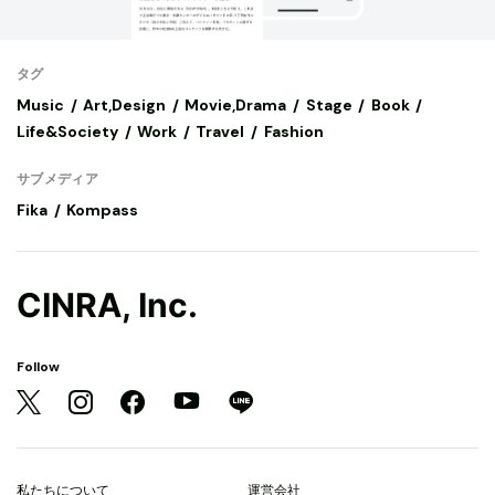
タグ
Music
Art,Design
Movie,Drama
Stage
Book
Life&Society
Work
Travel
Fashion
サブメディア
Fika
Kompass
CINRA, Inc.
Follow
私たちについて
運営会社