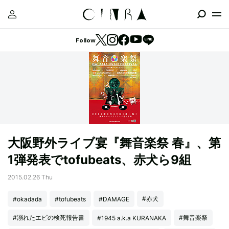
Follow
大阪野外ライブ宴『舞音楽祭 春』、第
1弾発表でtofubeats、赤犬ら9組
2015.02.26 Thu
#赤犬
#okadada
#tofubeats
#DAMAGE
#溺れたエビの検死報告書
#舞音楽祭
#1945 a.k.a KURANAKA