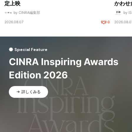
定上映
かわせ
by CINRA編集部
by I
2026.08.07
0
2026.08.0
Special Feature
CINRA Inspiring Awards
Edition 2026
詳しくみる