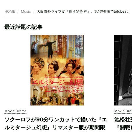
HOME
Music
大阪野外ライブ宴『舞音楽祭 春』、第1弾発表でtofubeats
最近話題の記事
Movie,Drama
Movie,Dr
ソクーロフが90分ワンカットで描いた『エ
池松壮
ルミタージュ幻想』リマスター版が期間限
『開戦