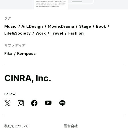
タグ
Music
Art,Design
Movie,Drama
Stage
Book
Life&Society
Work
Travel
Fashion
サブメディア
Fika
Kompass
CINRA, Inc.
Follow
私たちについて
運営会社