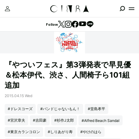
Follow
『やついフェス』第3弾発表で早見優
＆松本伊代、渋さ、人間椅子ら101組
追加
2015.04.15 Wed
#ドレスコーズ
#バンドじゃないもん！
#堂島孝平
#宮沢章夫
#吉田豪
#杉作J太郎
#Alfred Beach Sandal
#東京カランコロン
#しりあがり寿
#やけのはら