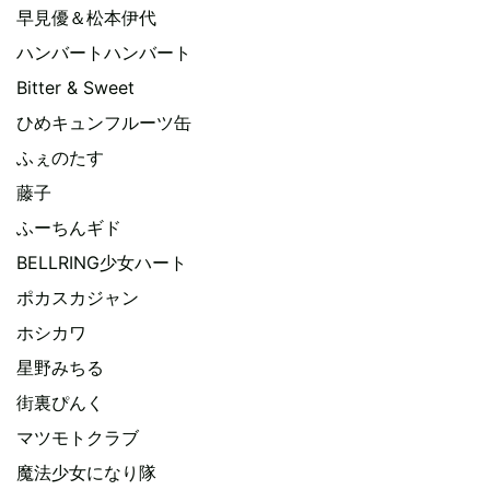
早見優＆松本伊代
ハンバートハンバート
Bitter & Sweet
ひめキュンフルーツ缶
ふぇのたす
藤子
ふーちんギド
BELLRING少女ハート
ポカスカジャン
ホシカワ
星野みちる
街裏ぴんく
マツモトクラブ
魔法少女になり隊