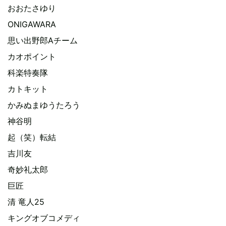
おおたさゆり
ONIGAWARA
思い出野郎Aチーム
カオポイント
科楽特奏隊
カトキット
かみぬまゆうたろう
神谷明
起（笑）転結
吉川友
奇妙礼太郎
巨匠
清 竜人25
キングオブコメディ