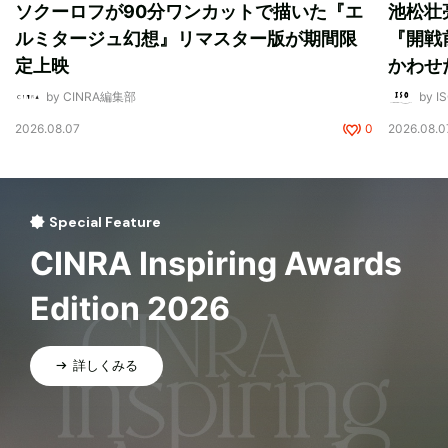
ソクーロフが90分ワンカットで描いた『エ
池松壮
ルミタージュ幻想』リマスター版が期間限
『開戦
定上映
かわせ
by CINRA編集部
by I
2026.08.07
0
2026.08.0
Special Feature
CINRA Inspiring Awards
Edition 2026
詳しくみる