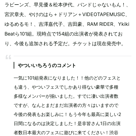
ラビーンズ、早見優＆松本伊代、バンドじゃないもん！、
宮沢章夫、やけのはら＋ドリアン＋VIDEOTAPEMUSIC、
ゆるめるモ！、吉澤嘉代子、吉田豪、RAM RIDER、Ykiki
Beatら101組。現時点で154組の出演者が発表されてお
り、今後も追加される予定だ。チケットは現在発売中。
やついいちろうのコメント
一気に101組発表になりました！！他のどのフェスと
も違う、やついフェスでしかあり得ない豪華で多種
多様なメンバーが揃いました。すでに凄い出演者数
ですが、なんとまだまだ出演者の方々はいますので
今後の発表もお楽しみに！もう今年も最高に楽しい2
日間になるのは決定しました！是非皆さん1日の出演
者数日本最大のフェスに遊びに来てください！渋谷