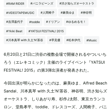
#バニラビーンズ
#渋さ知らズオーケストラ
#RAM RIDER
#人間椅子
#麻美ゆま
#神谷明
#VIDEOTAPEMUSIC
#吉澤嘉代子
#ドリアン
#ゆるめるモ！
#toddle
#Ykiki Beat
#YATSUI FESTIVAL! 2015
#川本真琴 with 久土'N'茶谷
#早見優
#松本伊代
#Music
6月20日と21日に渋谷の複数会場で開催されるやついいち
ろう（エレキコミック）主催のライブイベント『YATSUI
FESTIVAL! 2015』の第3弾出演者が発表された。
今回出演が明らかになったのは、麻美ゆま、Alfred Beach
Sandal、川本真琴 with 久土'N'茶谷、神谷明、渋さ知らズ
オーケストラ、しりあがり寿、杉作J太郎、東京カランコ
ロン、堂島孝平、toddle、ドレスコーズ、人間椅子、バニ