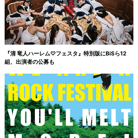
『清 竜人ハーレム♡フェスタ』特別版にBiSら12
組、出演者の公募も