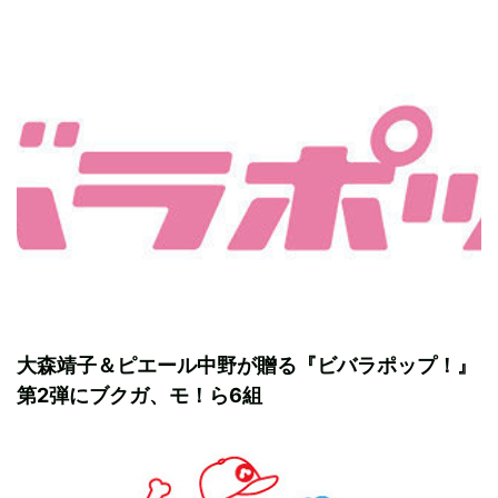
大森靖子＆ピエール中野が贈る『ビバラポップ！』
第2弾にブクガ、モ！ら6組