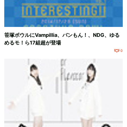
笹塚ボウルにVampillia、バンもん！、NDG、ゆる
めるモ！ら17組超が登場
0