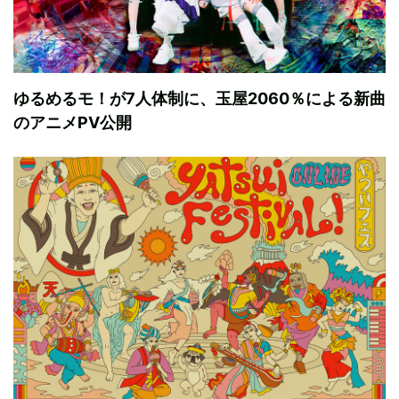
ゆるめるモ！が7人体制に、玉屋2060％による新曲
のアニメPV公開