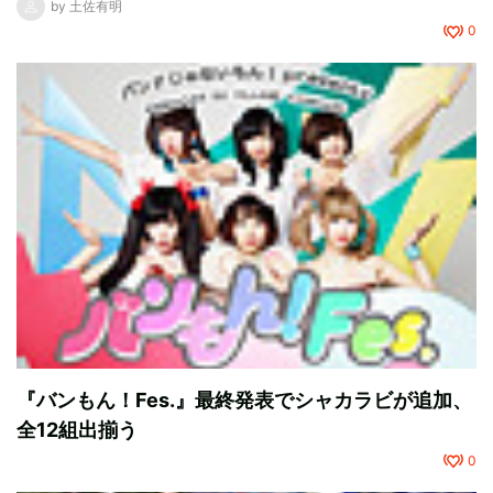
by
土佐有明
0
『バンもん！Fes.』最終発表でシャカラビが追加、
全12組出揃う
0