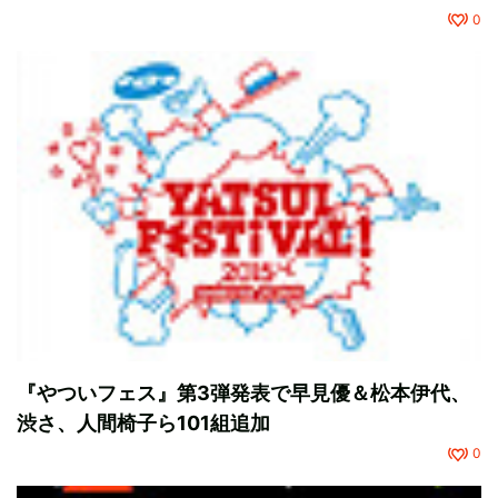
0
『やついフェス』第3弾発表で早見優＆松本伊代、
渋さ、人間椅子ら101組追加
0