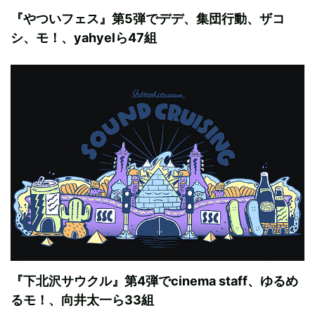
『やついフェス』第5弾でデデ、集団行動、ザコ
シ、モ！、yahyelら47組
『下北沢サウクル』第4弾でcinema staff、ゆるめ
るモ！、向井太一ら33組