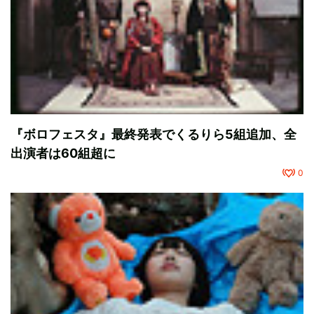
『ボロフェスタ』最終発表でくるりら5組追加、全
出演者は60組超に
0