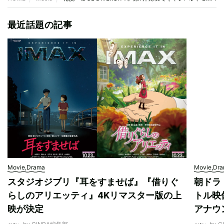
最近話題の記事
Movie,Drama
Movie,Dr
スタジオジブリ『耳をすませば』『借りぐ
朝ドラ
らしのアリエッティ』4Kリマスター版の上
トル映
映が決定
アナウ