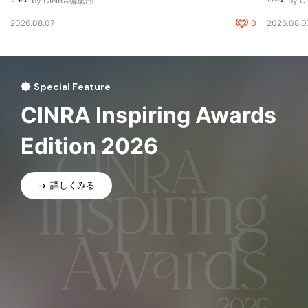
by CINRA編集部
by 
2026.08.07
0
2026.08.0
Special Feature
CINRA Inspiring Awards
Edition 2026
詳しくみる