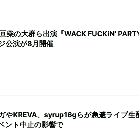
、豆柴の大群ら出演『WACK FUCKiN' PART
ジ公演が8月開催
やKREVA、syrup16gらが急遽ライブ生
ベント中止の影響で