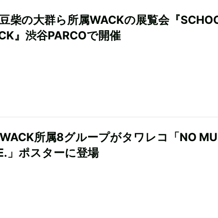
H、豆柴の大群ら所属WACKの展覧会『SCHO
ACK』渋谷PARCOで開催
らWACK所属8グループがタワレコ「NO MUS
IFE.」ポスターに登場