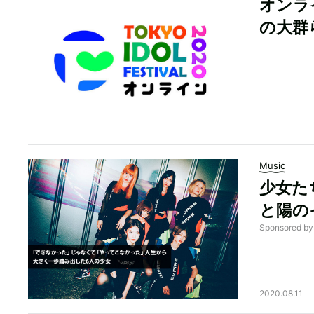
オンライ
の大群
Music
少女た
と陽の
Sponsored 
2020.08.11