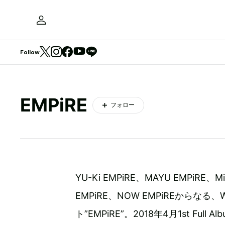
Follow
EMPiRE
フォロー
YU-Ki EMPiRE、MAYU EMPiRE、M
EMPiRE、NOW EMPiREからなる
ト”EMPiRE”。2018年4月1st Full A