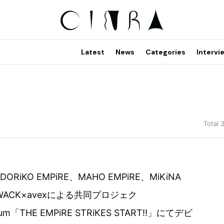
Latest
News
Categories
Intervi
Total 
iDORiKO EMPiRE、MAHO EMPiRE、MiKiNA
、WACK×avexによる共同プロジェク
lbum「THE EMPiRE STRiKES START!!」にてデビ