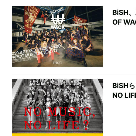
BiS
OF W
BiSH
NO L