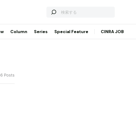
ew
Column
Series
Special Feature
CINRA JOB
36 Posts