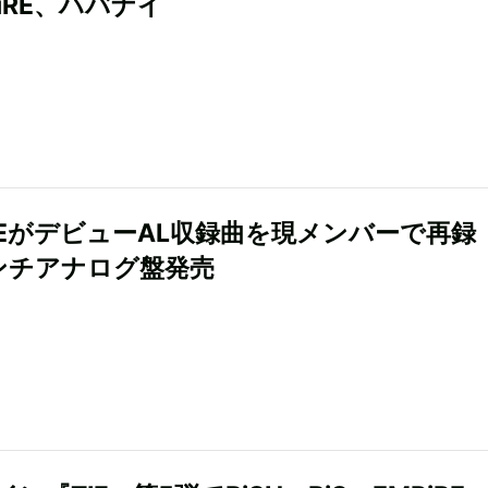
iRE、ハバナイ
iREがデビューAL収録曲を現メンバーで再録
ンチアナログ盤発売