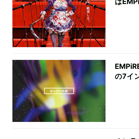
はEMP
EMP
の7イ