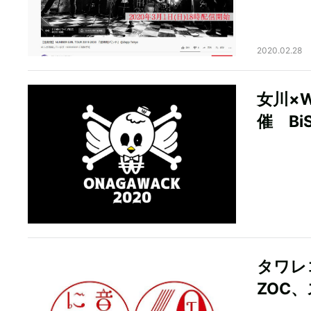
2020.02.28
女川×W
催 B
タワレコ
ZOC