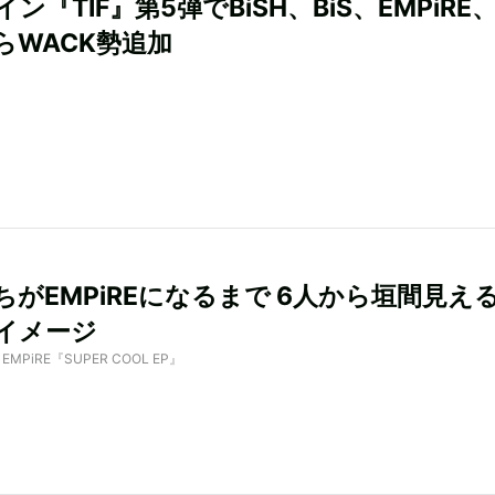
ン『TIF』第5弾でBiSH、BiS、EMPiRE
らWACK勢追加
ちがEMPiREになるまで 6人から垣間見え
イメージ
by EMPiRE『SUPER COOL EP』