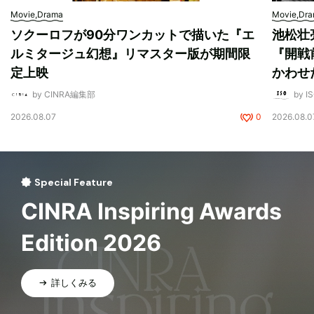
Movie,Drama
Movie,Dr
ソクーロフが90分ワンカットで描いた『エ
池松壮
ルミタージュ幻想』リマスター版が期間限
『開戦
定上映
かわせ
by CINRA編集部
by I
2026.08.07
0
2026.08.0
Special Feature
CINRA Inspiring Awards
Edition 2026
詳しくみる