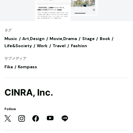
タグ
Music
Art,Design
Movie,Drama
Stage
Book
Life&Society
Work
Travel
Fashion
サブメディア
Fika
Kompass
CINRA, Inc.
Follow