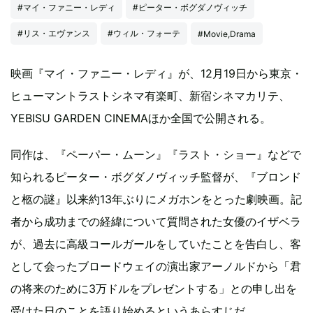
#マイ・ファニー・レディ
#ピーター・ボグダノヴィッチ
#リス・エヴァンス
#ウィル・フォーテ
#Movie,Drama
映画『マイ・ファニー・レディ』が、12月19日から東京・
ヒューマントラストシネマ有楽町、新宿シネマカリテ、
YEBISU GARDEN CINEMAほか全国で公開される。
同作は、『ペーパー・ムーン』『ラスト・ショー』などで
知られるピーター・ボグダノヴィッチ監督が、『ブロンド
と柩の謎』以来約13年ぶりにメガホンをとった劇映画。記
者から成功までの経緯について質問された女優のイザベラ
が、過去に高級コールガールをしていたことを告白し、客
として会ったブロードウェイの演出家アーノルドから「君
の将来のために3万ドルをプレゼントする」との申し出を
受けた日のことを語り始めるというあらすじだ。