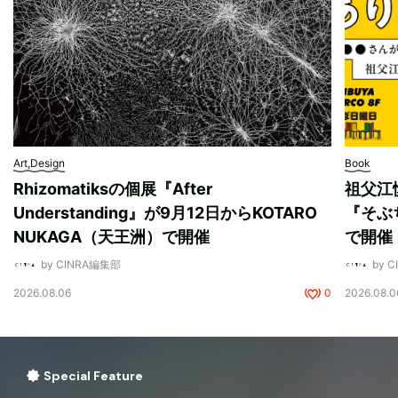
Art,Design
Book
Rhizomatiksの個展『After
祖父江
Understanding』が9月12日からKOTARO
『そぶ
NUKAGA（天王洲）で開催
で開催
by CINRA編集部
by 
2026.08.06
0
2026.08.0
Special Feature