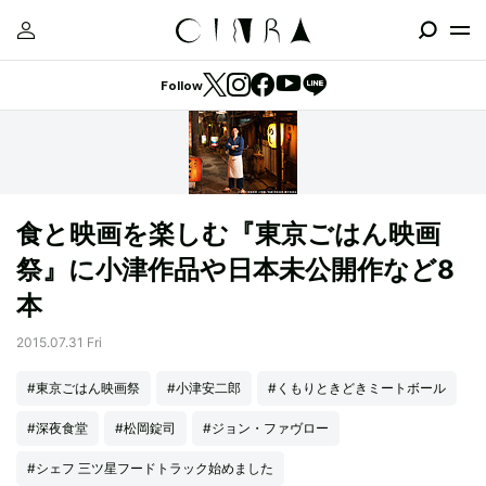
Follow
食と映画を楽しむ『東京ごはん映画
祭』に小津作品や日本未公開作など8
本
2015.07.31 Fri
#東京ごはん映画祭
#小津安二郎
#くもりときどきミートボール
#深夜食堂
#松岡錠司
#ジョン・ファヴロー
#シェフ 三ツ星フードトラック始めました