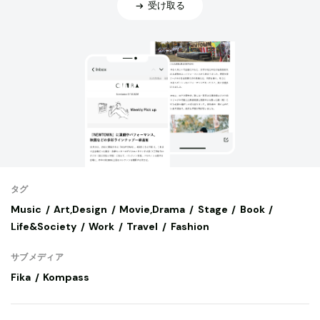
受け取る
タグ
Music
Art,Design
Movie,Drama
Stage
Book
Life&Society
Work
Travel
Fashion
サブメディア
Fika
Kompass