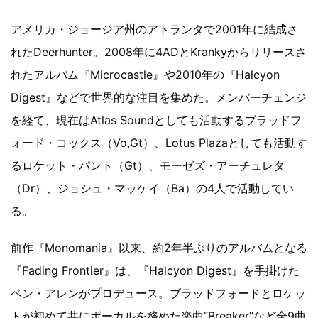
アメリカ・ジョージア州のアトランタで2001年に結成さ
れたDeerhunter。2008年に4ADとKrankyからリリースさ
れたアルバム『Microcastle』や2010年の『Halcyon
Digest』などで世界的な注目を集めた。メンバーチェンジ
を経て、現在はAtlas Soundとしても活動するブラッドフ
ォード・コックス（Vo,Gt）、Lotus Plazaとしても活動す
るロケット・パント（Gt）、モーゼズ・アーチュレタ
（Dr）、ジョシュ・マッケイ（Ba）の4人で活動してい
る。
前作『Monomania』以来、約2年半ぶりのアルバムとなる
『Fading Frontier』は、『Halcyon Digest』を手掛けた
ベン・アレンがプロデュース。ブラッドフォードとロケッ
トが初めて共にボーカルを務めた楽曲“Breaker”など全9曲