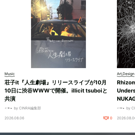
Music
Art,Design
荘子it『人生劇場』リリースライブが10月
Rhizo
10日に渋谷WWWで開催。illicit tsuboiと
Unde
共演
NUK
by CINRA編集部
by 
2026.08.06
0
2026.08.0