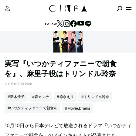
Follow
実写『いつかティファニーで朝食
を』、麻里子役はトリンドル玲奈
2015.09.09 Wed
#新木優子
#森カンナ
#徳永えり
#トリンドル玲奈
#いつかティファニーで朝食を
#Movie,Drama
10月10日から日本テレビで放送されるドラマ『いつかティ
ファニーで朝食を』のメインキャストが発表された。