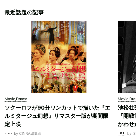
最近話題の記事
Movie,Drama
Movie,Dr
ソクーロフが90分ワンカットで描いた『エ
池松壮
ルミタージュ幻想』リマスター版が期間限
『開戦
定上映
かわせ
by CINRA編集部
by I