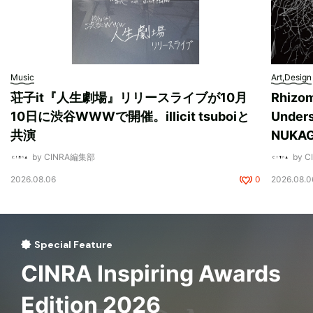
Music
Art,Design
荘子it『人生劇場』リリースライブが10月
Rhizo
10日に渋谷WWWで開催。illicit tsuboiと
Unde
共演
NUK
by CINRA編集部
by 
2026.08.06
0
2026.08.0
Special Feature
CINRA Inspiring Awards
Edition 2026