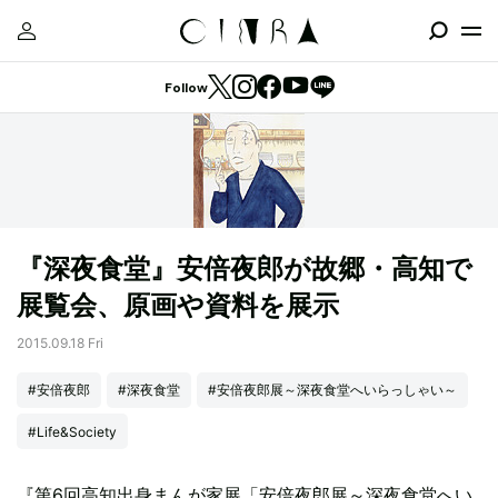
Follow
『深夜食堂』安倍夜郎が故郷・高知で
展覧会、原画や資料を展示
2015.09.18 Fri
#安倍夜郎
#深夜食堂
#安倍夜郎展～深夜食堂へいらっしゃい～
#Life&Society
『第6回高知出身まんが家展「安倍夜郎展～深夜食堂へい