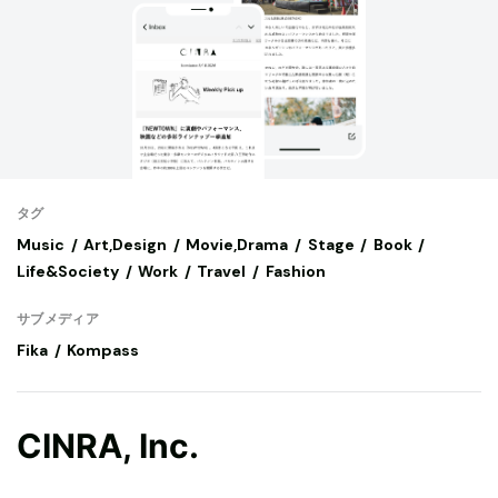
タグ
Music
Art,Design
Movie,Drama
Stage
Book
Life&Society
Work
Travel
Fashion
サブメディア
Fika
Kompass
CINRA, Inc.