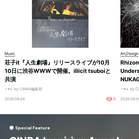
Music
Art,Design
荘子it『人生劇場』リリースライブが10月
Rhizo
10日に渋谷WWWで開催。illicit tsuboiと
Unde
共演
NUK
by CINRA編集部
by 
2026.08.06
0
2026.08.0
Special Feature