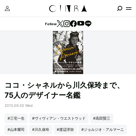
Follow
ココ・シャネルから川久保玲まで、
75人のデザイナー名鑑
2015.09.30 Wed
#三宅一生
#ヴィヴィアン・ウエストウッド
#高田賢三
#山本耀司
#川久保玲
#渡辺淳弥
#ジョルジオ・アルマーニ