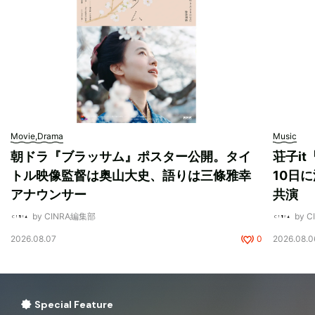
Movie,Drama
Music
朝ドラ『ブラッサム』ポスター公開。タイ
荘子i
トル映像監督は奥山大史、語りは三條雅幸
10日に
アナウンサー
共演
by CINRA編集部
by 
2026.08.07
0
2026.08.0
Special Feature