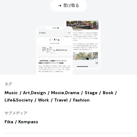
受け取る
タグ
Music
Art,Design
Movie,Drama
Stage
Book
Life&Society
Work
Travel
Fashion
サブメディア
Fika
Kompass