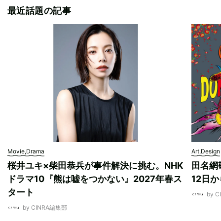
最近話題の記事
Movie,Drama
Art,Design
桜井ユキ×柴田恭兵が事件解決に挑む。NHK
田名網敬
ドラマ10『熊は嘘をつかない』2027年春ス
12日
タート
by 
by CINRA編集部