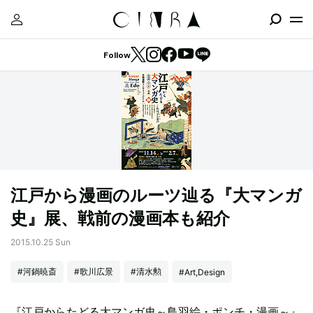
Follow
江戸から漫画のルーツ辿る『大マンガ
史』展、戦前の漫画本も紹介
2015.10.25 Sun
#河鍋暁斎
#歌川広景
#清水勲
#Art,Design
『江戸からたどる大マンガ史～鳥羽絵・ポンチ・漫画～』