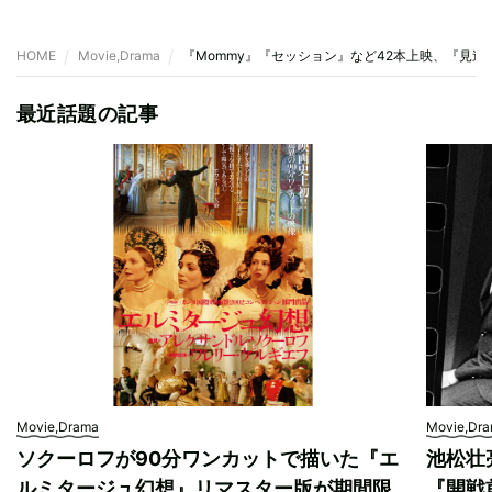
HOME
Movie,Drama
『Mommy』『セッション』など42本上映、『見逃し
最近話題の記事
Movie,Drama
Movie,Dr
ソクーロフが90分ワンカットで描いた『エ
池松壮
ルミタージュ幻想』リマスター版が期間限
『開戦