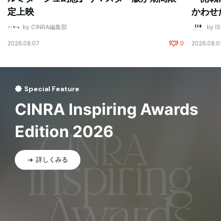
定上映
かわせ
by CINRA編集部
by I
2026.08.07
0
2026.08.0
Special Feature
CINRA Inspiring Awards
Edition 2026
詳しくみる