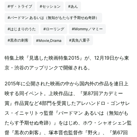
#ザ・トライブ
#セッション
#あん
#バードマン あるいは（無知がもたらす予期せぬ奇跡）
#はじまりのうた
#ローリング
#Mommy／マミー
#黒衣の刺客
#真魚八重子
#Movie,Drama
特集上映『見逃した映画特集2015』が、12月19日から東
京・渋谷のアップリンクで開催される。
2015年に公開された映画の中から国内外の作品を連日上
映する同イベント。上映作品は、『第87回アカデミー
賞』作品賞など4部門を受賞したアレハンドロ・ゴンサレ
ス・イニャリトゥ監督『バードマン あるいは（無知がも
たらす予期せぬ奇跡）』をはじめ、ホウ・シャオシェン監
督『黒衣の刺客』、塚本晋也監督作『野火』、『第67回