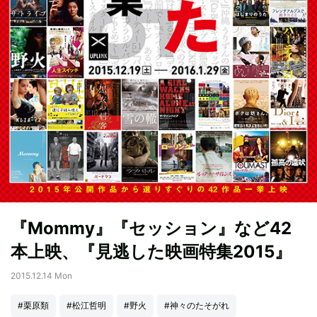
『Mommy』『セッション』など42
本上映、『見逃した映画特集2015』
2015.12.14 Mon
#栗原類
#松江哲明
#野火
#神々のたそがれ