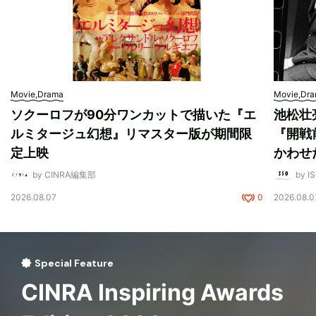
Movie,Drama
Movie,Dr
ソクーロフが90分ワンカットで描いた『エ
池松壮
ルミタージュ幻想』リマスター版が期間限
『開戦
定上映
かわせ
by CINRA編集部
by I
2026.08.07
0
2026.08.0
Special Feature
CINRA Inspiring Awards