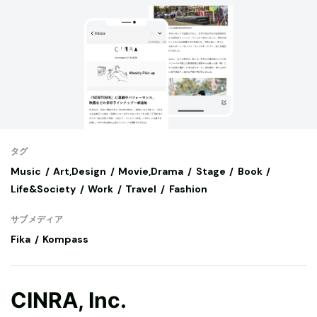
タグ
Music
Art,Design
Movie,Drama
Stage
Book
Life&Society
Work
Travel
Fashion
サブメディア
Fika
Kompass
CINRA, Inc.