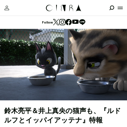
Follow
鈴木亮平＆井上真央の猫声も、『ルド
ルフとイッパイアッテナ』特報