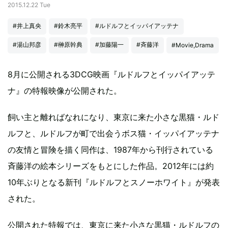
2015.12.22 Tue
#井上真央
#鈴木亮平
#ルドルフとイッパイアッテナ
#湯山邦彦
#榊原幹典
#加藤陽一
#斉藤洋
#Movie,Drama
8月に公開される3DCG映画『ルドルフとイッパイアッテ
ナ』の特報映像が公開された。
飼い主と離ればなれになり、東京に来た小さな黒猫・ルド
ルフと、ルドルフが町で出会うボス猫・イッパイアッテナ
の友情と冒険を描く同作は、1987年から刊行されている
斉藤洋の絵本シリーズをもとにした作品。2012年には約
10年ぶりとなる新刊『ルドルフとスノーホワイト』が発表
された。
公開された特報では、東京に来た小さな黒猫・ルドルフの