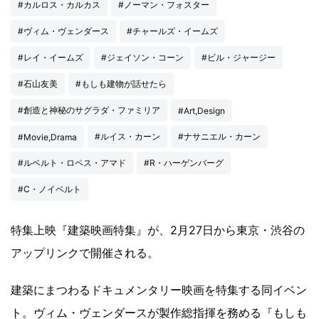
#カルロス・カルカス
#ノーマン・フォスター
#ヴィム・ヴェンダース
#チャールズ・イームズ
#レイ・イームズ
#ジェイソン・コーン
#ビル・ジャージー
#石山友美
#もしも建物が話せたら
#創造と神秘のサグラダ・ファミリア
#Art,Design
#ルイス・カーン
#ナサニエル・カーン
#Movie,Drama
#ルベルト・ロペス・アマド
#R・ハーゲンバーグ
#C・ノイベルト
特集上映『建築映画特集』が、2月27日から東京・渋谷の
アップリンクで開催される。
建築にまつわるドキュメンタリー映画を特集する同イベン
ト。ヴィム・ヴェンダースが製作総指揮を務める『もしも