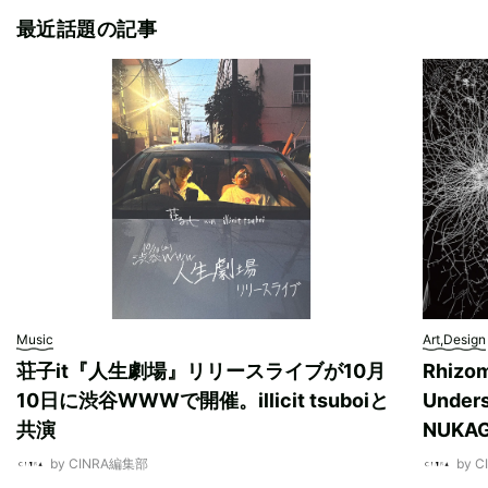
最近話題の記事
Music
Art,Design
荘子it『人生劇場』リリースライブが10月
Rhizo
10日に渋谷WWWで開催。illicit tsuboiと
Unde
共演
NUK
by CINRA編集部
by 