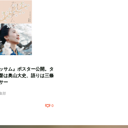
ッサム』ポスター公開。タ
督は奥山大史、語りは三條
サー
編集部
0