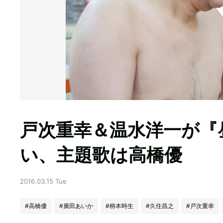
戸次重幸＆温水洋一が『
い、主題歌は高橋優
2016.03.15 Tue
#高橋優
#廣田あいか
#柄本時生
#久住昌之
#戸次重幸