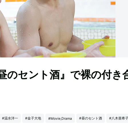
昼のセント酒』で裸の付き
#温水洋一
#金子大地
#昼のセント酒
#八木亜希
#Movie,Drama