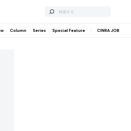
ew
Column
Series
Special Feature
CINRA JOB