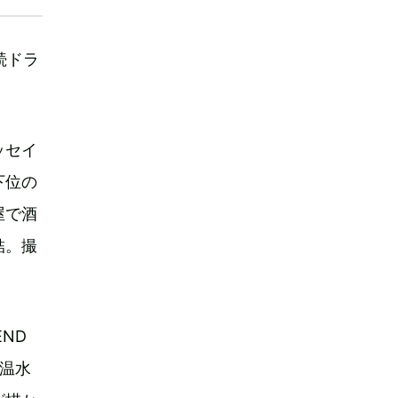
続ドラ
ッセイ
下位の
屋で酒
結。撮
ND
。温水