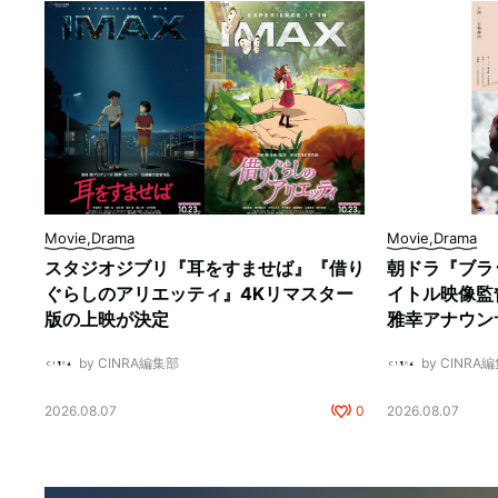
Movie,Drama
Movie,Drama
スタジオジブリ『耳をすませば』『借り
朝ドラ『ブラ
ぐらしのアリエッティ』4Kリマスター
イトル映像監
版の上映が決定
雅幸アナウン
by CINRA編集部
by CINRA
2026.08.07
0
2026.08.07