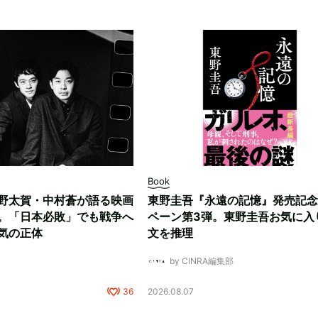
Book
野太賀・中村蒼が語る映画
東野圭吾『永遠の記憶』発売記念
。「日本必敗」でも戦争へ
ペーン第3弾。東野圭吾お気に入
気の正体
文を推理
by CINRA編集部
36
2026.08.07