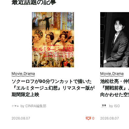
最近話題の記事
Movie,Drama
Movie,Drama
ソクーロフが90分ワンカットで描いた
池松壮亮・仲
『エルミタージュ幻想』リマスター版が
『開戦前夜』
期間限定上映
向かわせた空
by CINRA編集部
by ISO
2026.08.07
0
2026.08.07