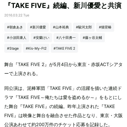
『TAKE FIVE』続編、新川優愛と共演
2016.03.22 Tue
#朝倉あき
#新川優愛
#山本裕典
#駿河太郎
#猫背椿
#小須田康人
#安蘭けい
#八十田勇一
#藤ヶ谷太輔
#Stage
#Kis-My-Ft2
#TAKE FIVE 2
舞台『TAKE FIVE 2』が5月4日から東京・赤坂ACTシアタ
ーで上演される。
同公演は、泥棒軍団「TAKE FIVE」の活躍を描いた連続ド
ラマ『TAKE FIVE～俺たちは愛を盗めるか～』をもとにし
た舞台『TAKE FIVE』の続編。昨年上演された『TAKE
FIVE』は映像と舞台を融合させた作品となり、東京・大阪
公演あわせて約200万件のチケット応募を記録した。