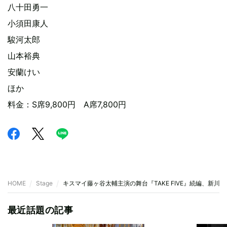
八十田勇一
小須田康人
駿河太郎
山本裕典
安蘭けい
ほか
料金：S席9,800円 A席7,800円
HOME
Stage
キスマイ藤ヶ谷太輔主演の舞台『TAKE FIVE』続編、新川
最近話題の記事