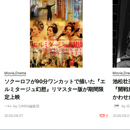
Movie,Drama
Movie,Dr
ソクーロフが90分ワンカットで描いた『エ
池松壮
ルミタージュ幻想』リマスター版が期間限
『開戦
定上映
かわせ
by CINRA編集部
by I
2026.08.07
0
2026.08.0