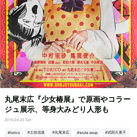
丸尾末広『少女椿展』で原画やコラー
ジュ展示、等身大みどり人形も
2016.04.23 Sat
#土佐信道
#丸尾末広
#武田久美子
#torico
#aruta soup