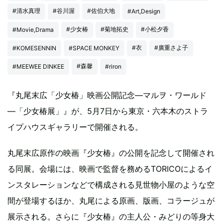
#清水真理
#谷川渥
#佐伯大地
#Art,Design
#少女椿
#菊地拓史
#小松夕香
#Movie,Drama
#衣
#廣重さよ子
#KOMESENNIN
#SPACE MONKEY
#森馨
#MEEWEE DINKEE
#riron
『丸尾末広「少女椿」映画公開記念―マルヲ・ワールド
―「少女椿展」』が、5月7日から東京・六本木のストラ
イプハウスギャラリーで開催される。
丸尾末広原作の映画『少女椿』の公開を記念して開催され
る同展。会場には、映画で監督を務めるTORICOによるイ
ンスタレーションなどで構成される見世物小屋のような空
間が登場するほか、丸尾による原画、版画、コラージュが
展示される。さらに『少女椿』の主人公・みどりの等身大