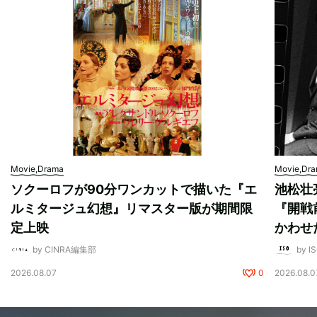
Movie,Drama
Movie,Dr
ソクーロフが90分ワンカットで描いた『エ
池松壮
ルミタージュ幻想』リマスター版が期間限
『開戦
定上映
かわせ
by CINRA編集部
by I
2026.08.07
0
2026.08.0