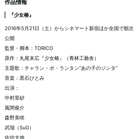
作品情報
『少女椿』
2016年5月21日（土）からシネマート新宿ほか全国で順次
公開
監督・脚本：TORICO
原作：丸尾末広『少女椿』（青林工藝舎）
主題歌：チャラン・ポ・ランタン“あの子のジンタ”
音楽：黒石ひとみ
出演：
中村里砂
風間俊介
森野美咲
武瑠（SuG）
佐伯大地