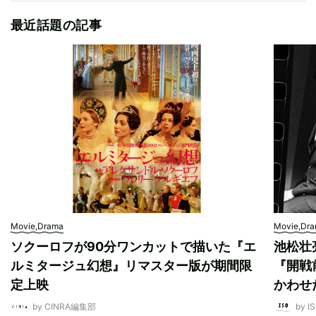
最近話題の記事
Movie,Drama
Movie,Dr
ソクーロフが90分ワンカットで描いた『エ
池松壮
ルミタージュ幻想』リマスター版が期間限
『開戦
定上映
かわせ
by CINRA編集部
by I