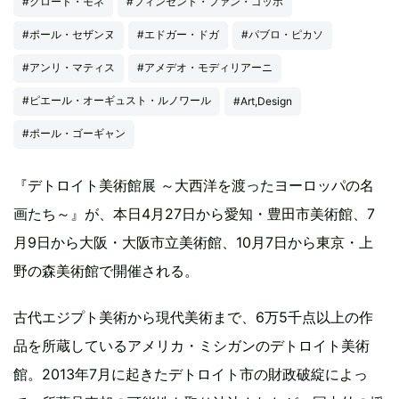
#クロード・モネ
#フィンセント・ファン・ゴッホ
#ポール・セザンヌ
#エドガー・ドガ
#パブロ・ピカソ
#アンリ・マティス
#アメデオ・モディリアーニ
#ピエール・オーギュスト・ルノワール
#Art,Design
#ポール・ゴーギャン
『デトロイト美術館展 ～大西洋を渡ったヨーロッパの名
画たち～』が、本日4月27日から愛知・豊田市美術館、7
月9日から大阪・大阪市立美術館、10月7日から東京・上
野の森美術館で開催される。
古代エジプト美術から現代美術まで、6万5千点以上の作
品を所蔵しているアメリカ・ミシガンのデトロイト美術
館。2013年7月に起きたデトロイト市の財政破綻によっ