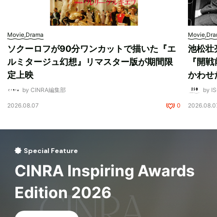
Movie,Drama
Movie,Dr
ソクーロフが90分ワンカットで描いた『エ
池松壮
ルミタージュ幻想』リマスター版が期間限
『開戦
定上映
かわせ
by CINRA編集部
by I
2026.08.07
0
2026.08.0
Special Feature
CINRA Inspiring Awards
Edition 2026