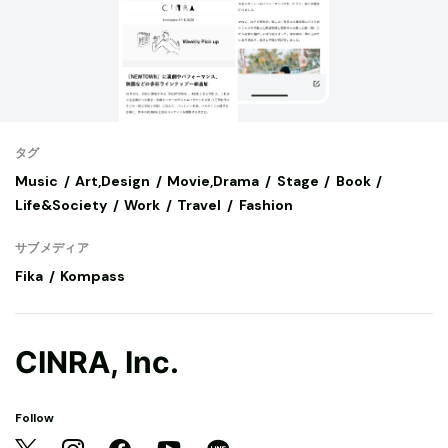
タグ
Music
Art,Design
Movie,Drama
Stage
Book
Life&Society
Work
Travel
Fashion
サブメディア
Fika
Kompass
CINRA, Inc.
Follow