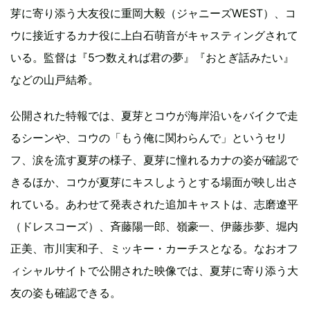
芽に寄り添う大友役に重岡大毅（ジャニーズWEST）、コ
ウに接近するカナ役に上白石萌音がキャスティングされて
いる。監督は『5つ数えれば君の夢』『おとぎ話みたい』
などの山戸結希。
公開された特報では、夏芽とコウが海岸沿いをバイクで走
るシーンや、コウの「もう俺に関わらんで」というセリ
フ、涙を流す夏芽の様子、夏芽に憧れるカナの姿が確認で
きるほか、コウが夏芽にキスしようとする場面が映し出さ
れている。あわせて発表された追加キャストは、志磨遼平
（ドレスコーズ）、斉藤陽一郎、嶺豪一、伊藤歩夢、堀内
正美、市川実和子、ミッキー・カーチスとなる。なおオフ
ィシャルサイトで公開された映像では、夏芽に寄り添う大
友の姿も確認できる。