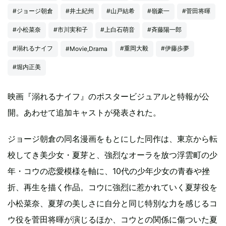
#ジョージ朝倉
#井土紀州
#山戸結希
#嶺豪一
#菅田将暉
#小松菜奈
#市川実和子
#上白石萌音
#斉藤陽一郎
#溺れるナイフ
#重岡大毅
#伊藤歩夢
#Movie,Drama
#堀内正美
映画『溺れるナイフ』のポスタービジュアルと特報が公
開。あわせて追加キャストが発表された。
ジョージ朝倉の同名漫画をもとにした同作は、東京から転
校してき美少女・夏芽と、強烈なオーラを放つ浮雲町の少
年・コウの恋愛模様を軸に、10代の少年少女の青春や挫
折、再生を描く作品。コウに強烈に惹かれていく夏芽役を
小松菜奈、夏芽の美しさに自分と同じ特別な力を感じるコ
ウ役を菅田将暉が演じるほか、コウとの関係に傷ついた夏