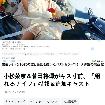
小松菜奈＆菅田将暉がキス寸前、『溺
れるナイフ』特報＆追加キャスト
2016.05.25 Wed
#ドレスコーズ
#ミッキー・カーチス
#志磨遼平