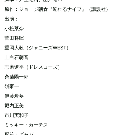
原作：ジョージ朝倉『溺れるナイフ』（講談社）
出演：
小松菜奈
菅田将暉
重岡大毅（ジャニーズWEST）
上白石萌音
志磨遼平（ドレスコーズ）
斉藤陽一郎
嶺豪一
伊藤歩夢
堀内正美
市川実和子
ミッキー・カーチス
配給：ギャガ