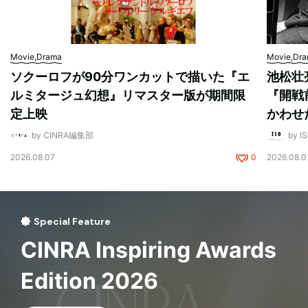
Movie,Drama
Movie,Dr
ソクーロフが90分ワンカットで描いた『エ
池松壮
ルミタージュ幻想』リマスター版が期間限
『開戦
定上映
かわせ
by CINRA編集部
by I
2026.08.07
0
2026.08.0
Special Feature
CINRA Inspiring Awards
Edition 2026