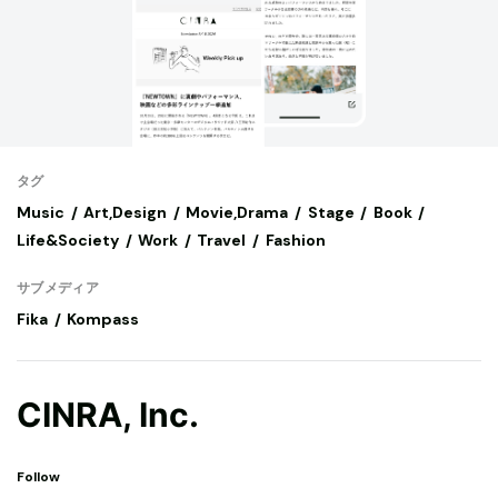
タグ
Music
Art,Design
Movie,Drama
Stage
Book
Life&Society
Work
Travel
Fashion
サブメディア
Fika
Kompass
CINRA, Inc.
Follow