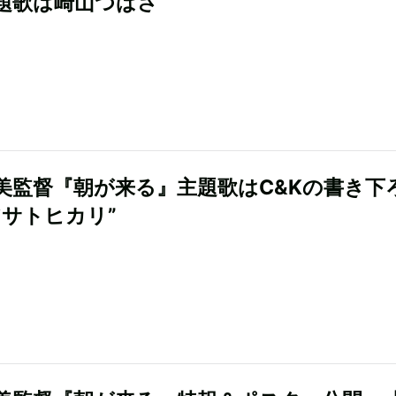
題歌は崎山つばさ
美監督『朝が来る』主題歌はC&Kの書き下
アサトヒカリ”