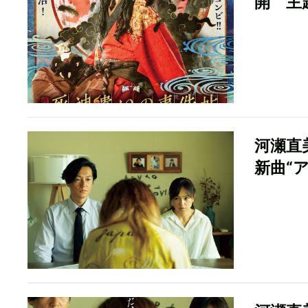
開 主
河瀬直
新曲“