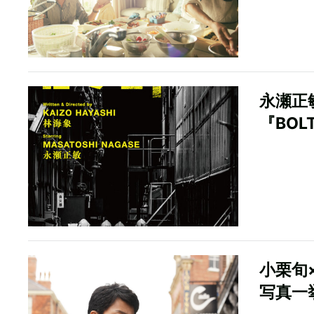
永瀬正
『BO
小栗旬
写真一