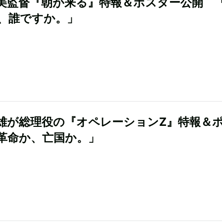
美監督『朝が来る』特報＆ポスター公開 
、誰ですか。」
雄が総理役の『オペレーションZ』特報＆
革命か、亡国か。」