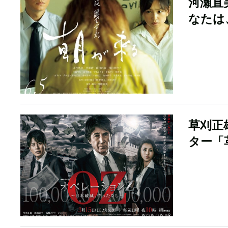
河瀬直
なたは
草刈正
ター「