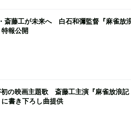
・斎藤工が未来へ 白石和彌監督『麻雀放
』特報公開
Iが初の映画主題歌 斎藤工主演『麻雀放浪記
0』に書き下ろし曲提供