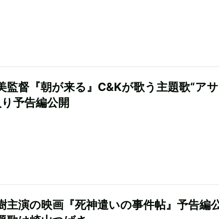
美監督『朝が来る』C&Kが歌う主題歌“ア
入り予告編公開
樹主演の映画『死神遣いの事件帖』予告編