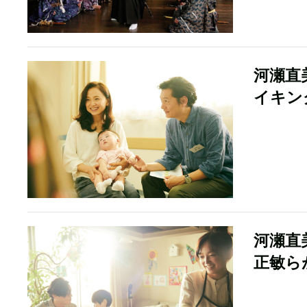
河瀬直
イキン
河瀬直
正敏ら