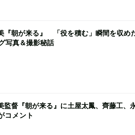
美『朝が来る』 「役を積む」瞬間を収め
グ写真＆撮影秘話
美監督『朝が来る』に土屋太鳳、齊藤工、
がコメント