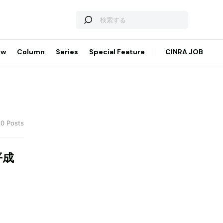
ew
Column
Series
Special Feature
CINRA JOB
20 Posts
平成