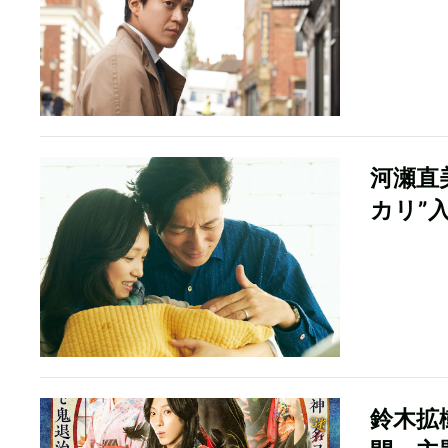
河瀬直
カリ”
鈴木拡