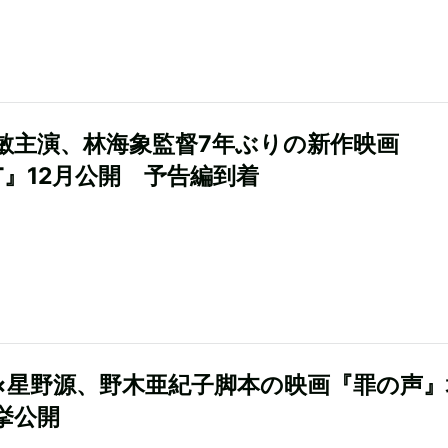
敏主演、林海象監督7年ぶりの新作映画
LT』12月公開 予告編到着
×星野源、野木亜紀子脚本の映画『罪の声』
挙公開