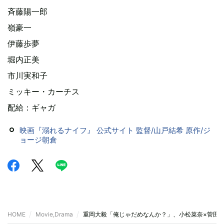
斉藤陽一郎
嶺豪一
伊藤歩夢
堀内正美
市川実和子
ミッキー・カーチス
配給：ギャガ
映画『溺れるナイフ』 公式サイト 監督/山戸結希 原作/ジ
ョージ朝倉
HOME
Movie,Drama
重岡大毅「俺じゃだめなんか？」、小松菜奈×菅田