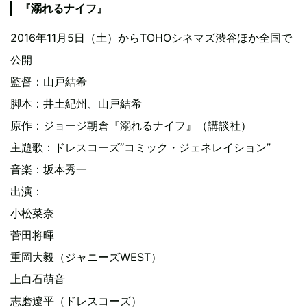
『溺れるナイフ』
2016年11月5日（土）からTOHOシネマズ渋谷ほか全国で
公開
監督：山戸結希
脚本：井土紀州、山戸結希
原作：ジョージ朝倉『溺れるナイフ』（講談社）
主題歌：ドレスコーズ“コミック・ジェネレイション”
音楽：坂本秀一
出演：
小松菜奈
菅田将暉
重岡大毅（ジャニーズWEST）
上白石萌音
志磨遼平（ドレスコーズ）