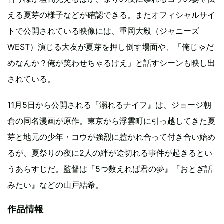
える夏芽の様子などが確認できる。またオフィシャルサイ
トで公開されている映像には、重岡大毅（ジャニーズ
WEST）演じる大友が夏芽を押し倒す場面や、「俺じゃだ
めなんか？俺が笑わせちゃるけえ」と話すシーンも映し出
されている。
11月5日から公開される『溺れるナイフ』は、ジョージ朝
倉の同名漫画が原作。東京から浮雲町に引っ越してきた夏
芽と地元の少年・コウが強烈に惹かれ合って付き合い始め
るが、夏祭りの夜に2人の絆が途切れる事件が起きるとい
うあらすじだ。監督は『5つ数えれば君の夢』『おとぎ話
みたい』などの山戸結希。
作品情報