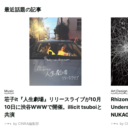
最近話題の記事
Music
Art,Design
荘子it『人生劇場』リリースライブが10月
Rhizo
10日に渋谷WWWで開催。illicit tsuboiと
Unde
共演
NUK
by CINRA編集部
by 