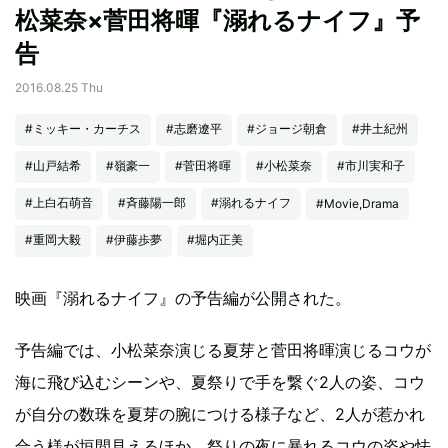
松菜奈×菅田将暉『溺れるナイフ』予
告
2016.08.25 Thu
#ミッキー・カーチス
#志磨遼平
#ジョージ朝倉
#井土紀州
#山戸結希
#嶺豪一
#菅田将暉
#小松菜奈
#市川実和子
#上白石萌音
#斉藤陽一郎
#溺れるナイフ
#Movie,Drama
#重岡大毅
#伊藤歩夢
#堀内正美
映画『溺れるナイフ』の予告編が公開された。
予告編では、小松菜奈演じる夏芽と菅田将暉演じるコウが
海に飛び込むシーンや、夏祭りで手を繋ぐ2人の姿、コウ
が自分の数珠を夏芽の腕につける様子など、2人が惹かれ
合う様が垣間見えるほか、祭りの夜に暴れるコウの姿や怯