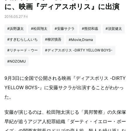
に、映画『ディアスポリス』に出演
2016.05.27 Fri
#浜野謙太
#松田翔太
#安藤サクラ
#熊切和嘉
#須賀健太
#すぎむらしんいち
#柳沢慎吾
#Movie,Drama
#リチャード・ウー
#ディアスポリス -DIRTY YELLOW BOYS-
#NOZOMU
9月3日に全国で公開される映画『ディアスポリス -DIRTY
YELLOW BOYS-』に安藤サクラが出演することがわかっ
た。
安藤が演じるのは、松田翔太演じる「異邦警察」の久保塚
早紀が追うアジア人犯罪組織「ダーティ・イエロー・ボー
イズ」の関西支部長ロドリゴの恋人役。殺人を繰り返しな