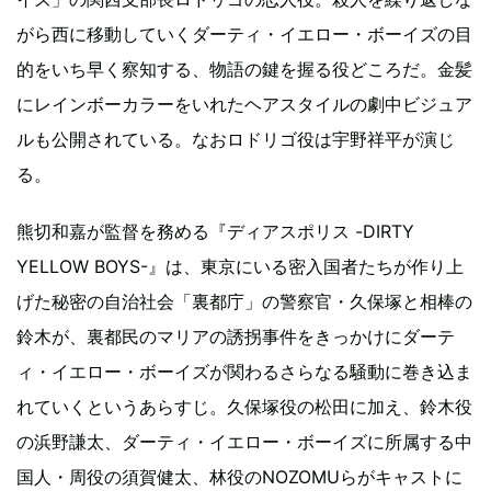
がら西に移動していくダーティ・イエロー・ボーイズの目
的をいち早く察知する、物語の鍵を握る役どころだ。金髪
にレインボーカラーをいれたヘアスタイルの劇中ビジュア
ルも公開されている。なおロドリゴ役は宇野祥平が演じ
る。
熊切和嘉が監督を務める『ディアスポリス -DIRTY
YELLOW BOYS-』は、東京にいる密入国者たちが作り上
げた秘密の自治社会「裏都庁」の警察官・久保塚と相棒の
鈴木が、裏都民のマリアの誘拐事件をきっかけにダーテ
ィ・イエロー・ボーイズが関わるさらなる騒動に巻き込ま
れていくというあらすじ。久保塚役の松田に加え、鈴木役
の浜野謙太、ダーティ・イエロー・ボーイズに所属する中
国人・周役の須賀健太、林役のNOZOMUらがキャストに