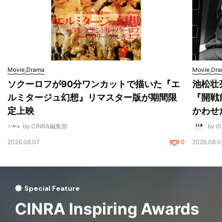
Movie,Drama
Movie,Dr
ソクーロフが90分ワンカットで描いた『エ
池松壮
ルミタージュ幻想』リマスター版が期間限
『開戦
定上映
かわせ
by CINRA編集部
by I
2026.08.07
0
2026.08.0
Special Feature
CINRA Inspiring Awards