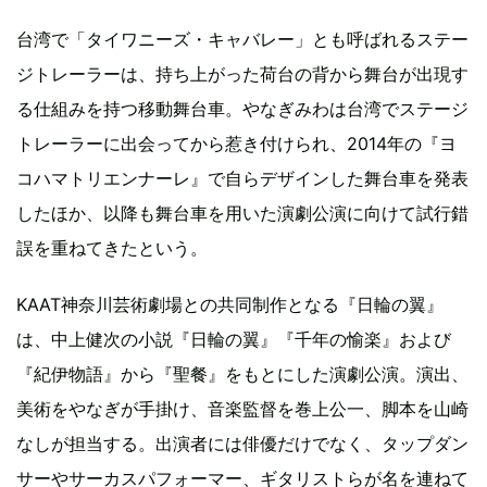
台湾で「タイワニーズ・キャバレー」とも呼ばれるステー
ジトレーラーは、持ち上がった荷台の背から舞台が出現す
る仕組みを持つ移動舞台車。やなぎみわは台湾でステージ
トレーラーに出会ってから惹き付けられ、2014年の『ヨ
コハマトリエンナーレ』で自らデザインした舞台車を発表
したほか、以降も舞台車を用いた演劇公演に向けて試行錯
誤を重ねてきたという。
KAAT神奈川芸術劇場との共同制作となる『日輪の翼』
は、中上健次の小説『日輪の翼』『千年の愉楽』および
『紀伊物語』から『聖餐』をもとにした演劇公演。演出、
美術をやなぎが手掛け、音楽監督を巻上公一、脚本を山崎
なしが担当する。出演者には俳優だけでなく、タップダン
サーやサーカスパフォーマー、ギタリストらが名を連ねて