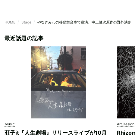
HOME
Stage
やなぎみわの移動舞台車で巡演、中上健次原作の野外演劇『
最近話題の記事
Music
Art,Design
荘子it『人生劇場』リリースライブが10月
Rhizo