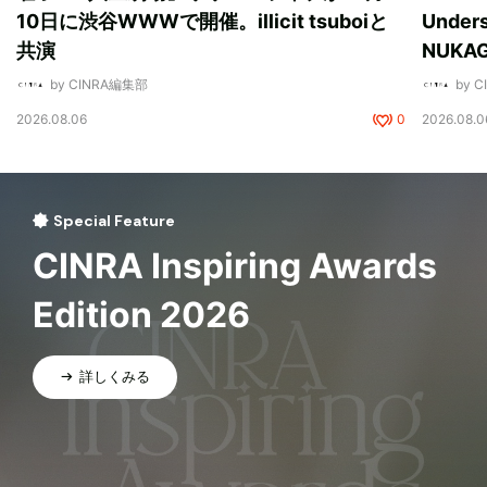
10日に渋谷WWWで開催。illicit tsuboiと
Unde
共演
NUK
by CINRA編集部
by 
2026.08.06
0
2026.08.0
Special Feature
CINRA Inspiring Awards
Edition 2026
詳しくみる