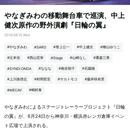
やなぎみわの移動舞台車で巡演、中上
健次原作の野外演劇『日輪の翼』
2016.06.15 Wed
#やなぎみわ
#巻上公一
#中上健次
#檜山ゆうこ
#SARO
#辻本佳
#西山宏幸
#山崎なし
#重森三果
#Stage
#ななな
#南谷朝子
#石蹴鐘
#SYNDI ONDA
#上川路啓志
#村岡哲至
#サカトモコ
#藤井咲有里
#嶋村泰
#MECAV
やなぎみわによるステージトレーラープロジェクト『日輪
の翼』が、6月24日から神奈川・横浜赤レンガ倉庫イベン
ト広場で上演される。