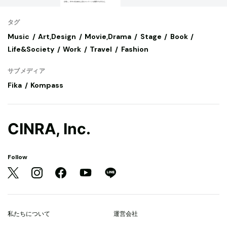
タグ
Music
Art,Design
Movie,Drama
Stage
Book
Life&Society
Work
Travel
Fashion
サブメディア
Fika
Kompass
CINRA, Inc.
Follow
私たちについて
運営会社