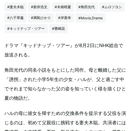
#妻夫木聡
#新井浩文
#木南晴夏
#角田光代
#ムロツヨシ
#八千草薫
#満島ひかり
#岸善幸
#Movie,Drama
#キッドナップ・ツアー
#豊嶋花
ドラマ『キッドナップ・ツアー』が8月2日にNHK総合で
放送される。
角田光代の同名小説をもとにした同作。母と離婚した父に
「誘拐」された小学5年生の少女・ハルが、父と過ごす中
でそれまで知らなかった父の姿を知っていく様を描くひと
夏の物語だ。
ハルの母に彼女を帰すための交換条件を提示する父役を演
じるのは、初めて父親役に挑戦する妻夫木聡。共演者には