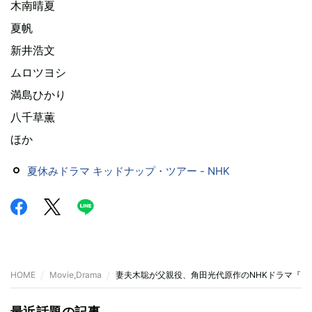
木南晴夏
夏帆
新井浩文
ムロツヨシ
満島ひかり
八千草薫
ほか
夏休みドラマ キッドナップ・ツアー - NHK
HOME
Movie,Drama
妻夫木聡が父親役、角田光代原作のNHKドラマ『キ
最近話題の記事