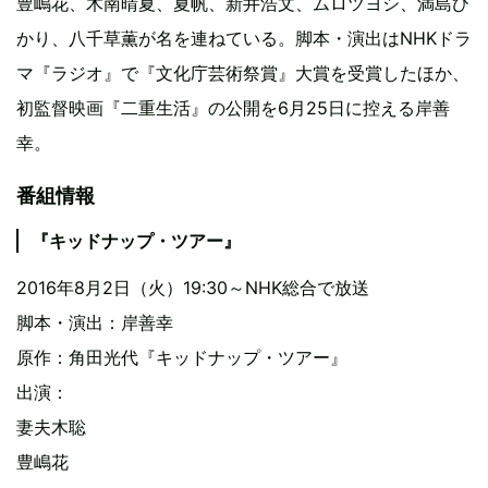
豊嶋花、木南晴夏、夏帆、新井浩文、ムロツヨシ、満島ひ
かり、八千草薫が名を連ねている。脚本・演出はNHKドラ
マ『ラジオ』で『文化庁芸術祭賞』大賞を受賞したほか、
初監督映画『二重生活』の公開を6月25日に控える岸善
幸。
番組情報
『キッドナップ・ツアー』
2016年8月2日（火）19:30～NHK総合で放送
脚本・演出：岸善幸
原作：角田光代『キッドナップ・ツアー』
出演：
妻夫木聡
豊嶋花