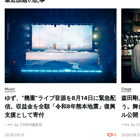
Music
Stage
ゆず、“幾重”ライブ音源を8月14日に緊急配
森田剛
信。収益金を全額「令和8年熊本地震」復興
う。舞
支援として寄付
ル公開
by CINRA編集部
by 
2026.08.10
0
2026.08.1