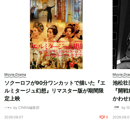
Movie,Drama
Movie,Dr
ソクーロフが90分ワンカットで描いた『エ
池松壮
ルミタージュ幻想』リマスター版が期間限
『開戦
定上映
かわせ
by CINRA編集部
by I
2026.08.07
0
2026.08.0