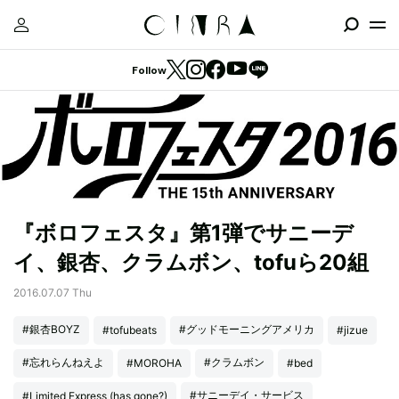
Follow
『ボロフェスタ』第1弾でサニーデ
イ、銀杏、クラムボン、tofuら20組
2016.07.07 Thu
#銀杏BOYZ
#グッドモーニングアメリカ
#tofubeats
#jizue
#忘れらんねえよ
#クラムボン
#MOROHA
#bed
#サニーデイ・サービス
#Limited Express (has gone?)