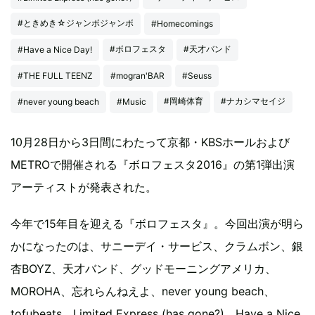
#ときめき☆ジャンボジャンボ
#Homecomings
#ボロフェスタ
#天才バンド
#Have a Nice Day!
#THE FULL TEENZ
#mogran'BAR
#Seuss
#岡崎体育
#ナカシマセイジ
#never young beach
#Music
10月28日から3日間にわたって京都・KBSホールおよび
METROで開催される『ボロフェスタ2016』の第1弾出演
アーティストが発表された。
今年で15年目を迎える『ボロフェスタ』。今回出演が明ら
かになったのは、サニーデイ・サービス、クラムボン、銀
杏BOYZ、天才バンド、グッドモーニングアメリカ、
MOROHA、忘れらんねえよ、never young beach、
tofubeats、Limited Express (has gone?)、Have a Nice