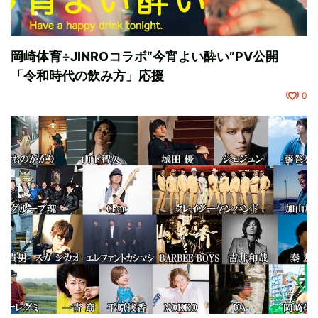
岡崎体育÷JINROコラボ“今宵よい酔い”PV公開
「令和時代の飲み方」応援
0