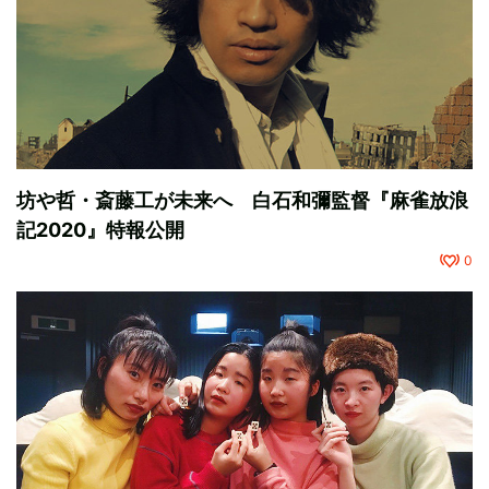
坊や哲・斎藤工が未来へ 白石和彌監督『麻雀放浪
記2020』特報公開
0