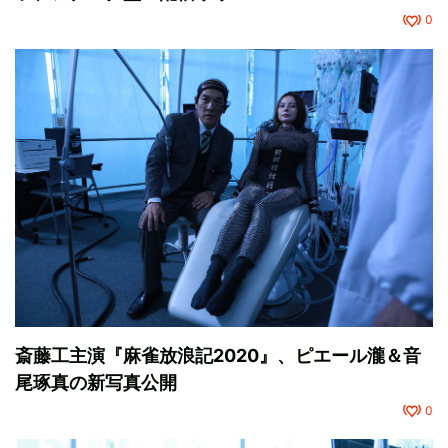
0
斎藤工主演『麻雀放浪記2020』、ピエール瀧＆音
尾琢真の新写真公開
0