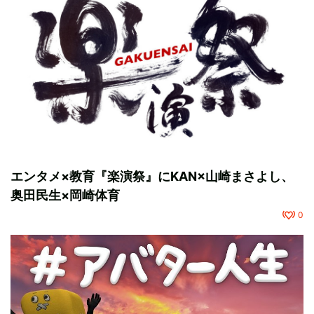
エンタメ×教育『楽演祭』にKAN×山崎まさよし、
奥田民生×岡崎体育
0