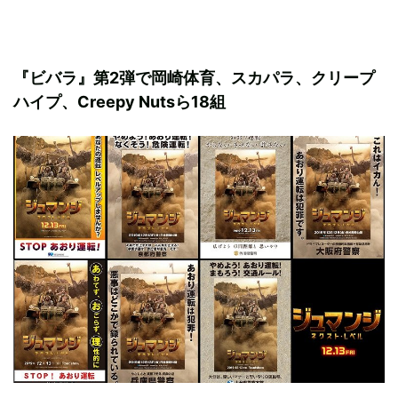
『ビバラ』第2弾で岡崎体育、スカパラ、クリープ
ハイプ、Creepy Nutsら18組