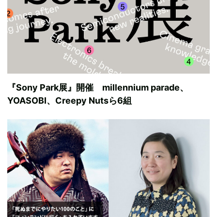
『Sony Park展』開催 millennium parade、
YOASOBI、Creepy Nutsら6組