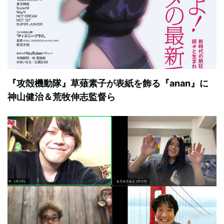
『攻殻機動隊』草薙素子が表紙を飾る『anan』に
神山健治＆荒牧伸志監督ら