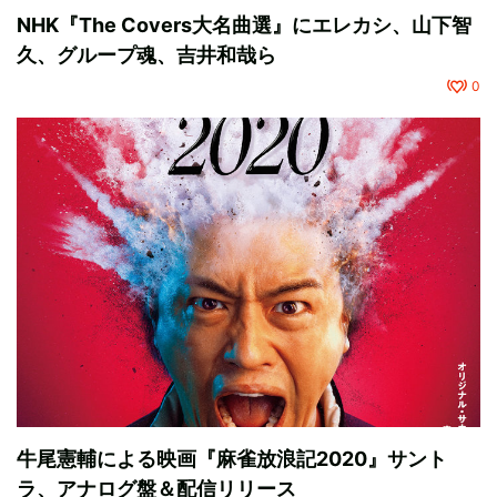
NHK『The Covers大名曲選』にエレカシ、山下智
久、グループ魂、吉井和哉ら
0
牛尾憲輔による映画『麻雀放浪記2020』サント
ラ、アナログ盤＆配信リリース