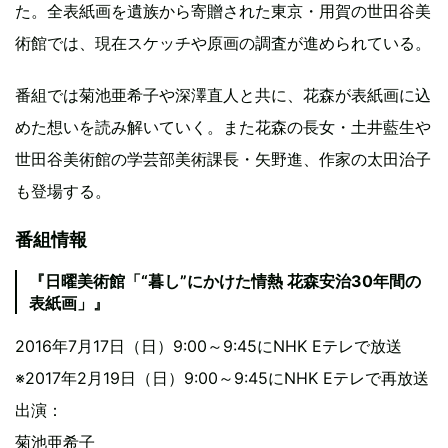
た。全表紙画を遺族から寄贈された東京・用賀の世田谷美
術館では、現在スケッチや原画の調査が進められている。
番組では菊池亜希子や深澤直人と共に、花森が表紙画に込
めた想いを読み解いていく。また花森の長女・土井藍生や
世田谷美術館の学芸部美術課長・矢野進、作家の太田治子
も登場する。
番組情報
『日曜美術館「“暮し”にかけた情熱 花森安治30年間の
表紙画」』
2016年7月17日（日）9:00～9:45にNHK Eテレで放送
※2017年2月19日（日）9:00～9:45にNHK Eテレで再放送
出演：
菊池亜希子