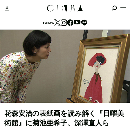
Follow
花森安治の表紙画を読み解く『日曜美
術館』に菊池亜希子、深澤直人ら