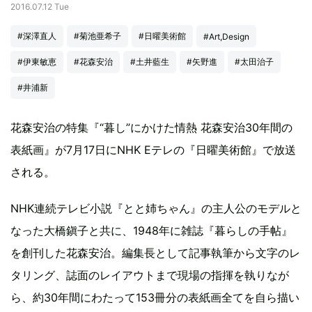
2016.07.12 Tue
#深澤直人
#菊池亜希子
#日曜美術館
#Art,Design
#伊東敏恵
#花森安治
#土井藍生
#矢野進
#太田治子
#井浦新
花森安治の特集『“暮し”にかけた情熱 花森安治30年間の
表紙画』が7月17日にNHK Eテレの『日曜美術館』で放送
される。
NHK連続テレビ小説『とと姉ちゃん』の主人公のモデルと
なった大橋鎭子と共に、1948年に雑誌『暮らしの手帖』
を創刊した花森安治。編集長として記事執筆から文字のレ
タリング、誌面のレイアウトまで現場の指揮を執りなが
ら、約30年間にわたって153冊分の表紙画全てを自ら描い