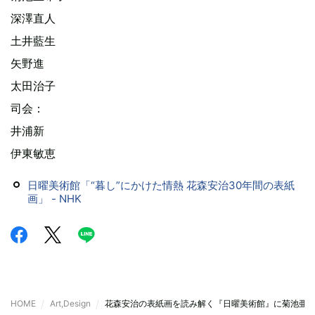
深澤直人
土井藍生
矢野進
太田治子
司会：
井浦新
伊東敏恵
日曜美術館「“暮し”にかけた情熱 花森安治30年間の表紙
画」 - NHK
HOME
Art,Design
花森安治の表紙画を読み解く『日曜美術館』に菊池亜