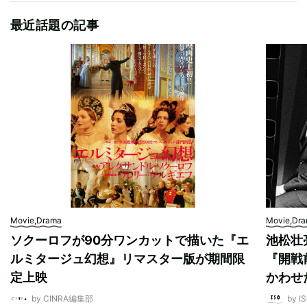
最近話題の記事
Movie,Drama
Movie,Dr
ソクーロフが90分ワンカットで描いた『エ
池松壮
ルミタージュ幻想』リマスター版が期間限
『開戦
定上映
かわせ
by CINRA編集部
by I