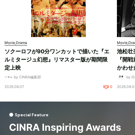
Movie,Drama
Movie,Dr
ソクーロフが90分ワンカットで描いた『エ
池松壮
ルミタージュ幻想』リマスター版が期間限
『開戦
定上映
かわせ
by CINRA編集部
by I
2026.08.07
0
2026.08.0
Special Feature
CINRA Inspiring Awards