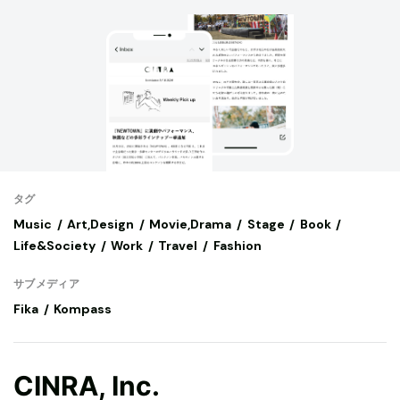
タグ
Music
Art,Design
Movie,Drama
Stage
Book
Life&Society
Work
Travel
Fashion
サブメディア
Fika
Kompass
CINRA, Inc.