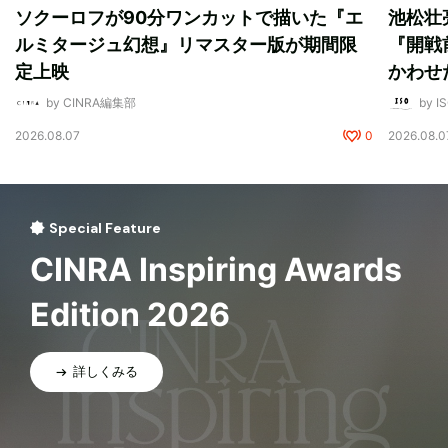
ソクーロフが90分ワンカットで描いた『エ
池松壮
ルミタージュ幻想』リマスター版が期間限
『開戦
定上映
かわせ
by CINRA編集部
by I
2026.08.07
0
2026.08.0
Special Feature
CINRA Inspiring Awards
Edition 2026
詳しくみる