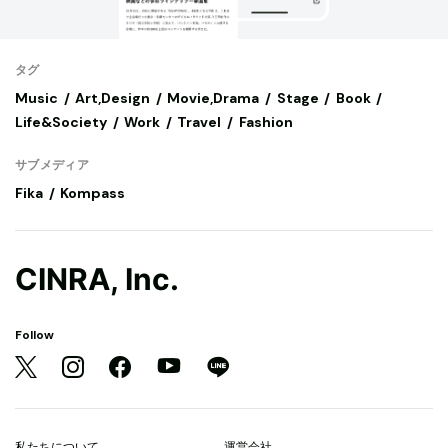
タグ
Music
Art,Design
Movie,Drama
Stage
Book
Life&Society
Work
Travel
Fashion
サブメディア
Fika
Kompass
CINRA, Inc.
Follow
私たちについて
運営会社