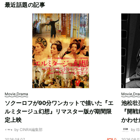
最近話題の記事
Movie,Drama
Movie,Dr
ソクーロフが90分ワンカットで描いた『エ
池松壮
ルミタージュ幻想』リマスター版が期間限
『開戦
定上映
かわせ
by CINRA編集部
by I
2026.08.07
0
2026.08.0