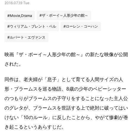
2016.07.19 Tue
#ザ・ボーイ～人形少年の館～
#Movie,Drama
#ウィリアム・ブレント・ベル
#ローレン・コーハン
#ルパート・エヴァンス
映画『ザ・ボーイ～人形少年の館～』の新たな映像が公開
された。
同作は、老夫婦が「息子」として育てる人間サイズの人
形・ブラームスを巡る物語。8歳の少年のベビーシッター
のつもりがブラームスの子守りをすることになった主人公
のグレタが、ブラームスを世話する上で絶対に破ってはい
けない「10のルール」に反したことから、やがて惨劇が巻
き起こるというあらすじだ。