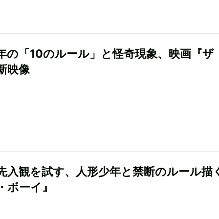
年の「10のルール」と怪奇現象、映画『ザ
新映像
先入観を試す、人形少年と禁断のルール描
・ボーイ』