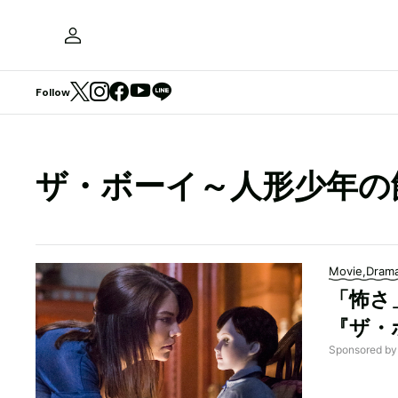
Follow
ザ・ボーイ～人形少年の
Movie,Dram
「怖さ
『ザ・
Sponsore