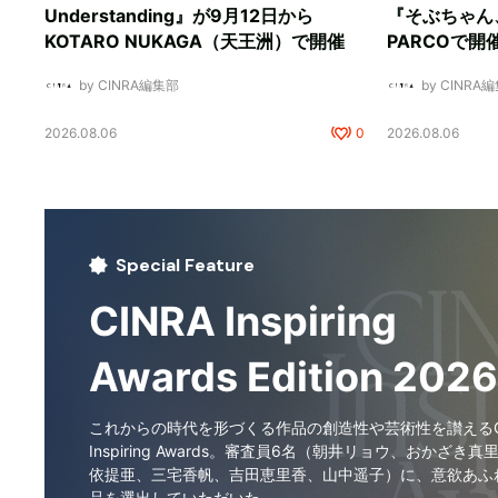
Understanding』が9月12日から
『そぶちゃん
KOTARO NUKAGA（天王洲）で開催
PARCOで開
by CINRA編集部
by CINRA
2026.08.06
0
2026.08.06
Special Feature
CINRA Inspiring
Awards Edition 2026
これからの時代を形づくる作品の創造性や芸術性を讃えるCI
Inspiring Awards。審査員6名（朝井リョウ、おかざき真
依提亜、三宅香帆、吉田恵里香、山中遥子）に、意欲あふ
品を選出していただいた。