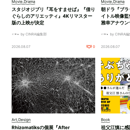
Movie,Drama
Movie,Drama
スタジオジブリ『耳をすませば』『借り
朝ドラ『ブラ
ぐらしのアリエッティ』4Kリマスター
イトル映像監
版の上映が決定
雅幸アナウン
by CINRA編集部
by CINRA
2026.08.07
0
2026.08.07
Art,Design
Book
Rhizomatiksの個展『After
祖父江慎に感