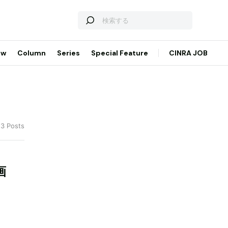
ew
Column
Series
Special Feature
CINRA JOB
 3 Posts
画