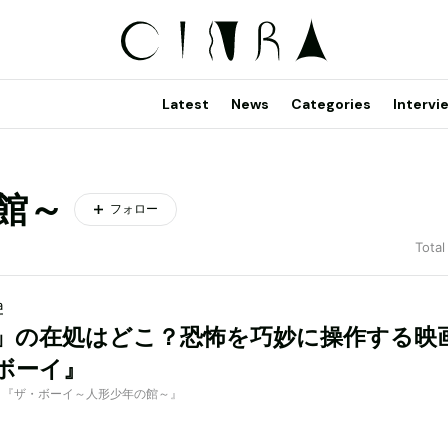
Latest
News
Categories
Intervi
館～
フォロー
Total
a
」の在処はどこ？恐怖を巧妙に操作する映
ボーイ』
d by 『ザ・ボーイ～人形少年の館～』