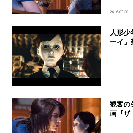
2016.07.20
人形少
ーイ』
観客の
画『ザ