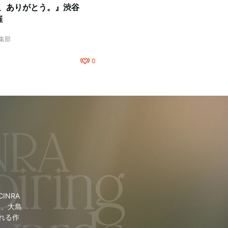
、ありがとう。』渋谷
催
編集部
0
NRA
里、大島
れる作