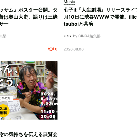
Music
ッサム』ポスター公開。タ
荘子it『人生劇場』リリースライ
督は奥山大史、語りは三條
月10日に渋谷WWWで開催。illici
サー
tsuboiと共演
編集部
by CINRA編集部
0
2026.08.06
謝の気持ちを伝える展覧会