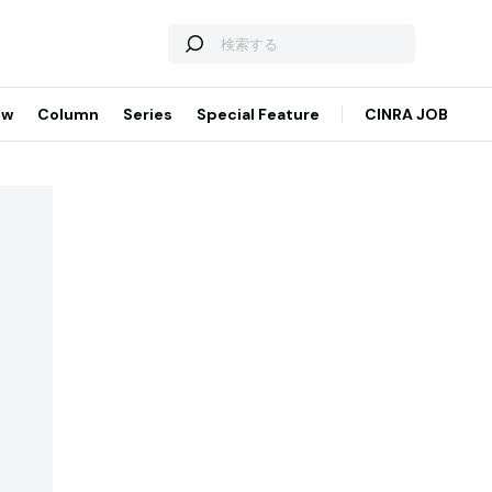
ew
Column
Series
Special Feature
CINRA JOB