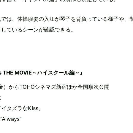
真では、体操服姿の入江が琴子を背負っている様子や、
峙しているシーンが確認できる。
s THE MOVIE～ハイスクール編～』
日（金）からTOHOシネマズ新宿ほか全国順次公開
稔
イタズラなKiss』
Always”