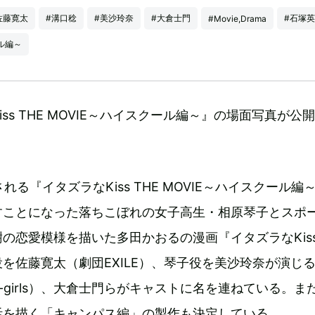
佐藤寛太
#溝口稔
#美沙玲奈
#大倉士門
#石塚
#Movie,Drama
ール編～
ss THE MOVIE～ハイスクール編～』の場面写真が公
される『イタズラなKiss THE MOVIE～ハイスクール編
すことになった落ちこぼれの女子高生・相原琴子とスポ
の恋愛模様を描いた多田かおるの漫画『イタズラなKis
を佐藤寛太（劇団EXILE）、琴子役を美沙玲奈が演じ
-girls）、大倉士門らがキャストに名を連ねている。ま
活を描く「キャンパス編」の製作も決定している。