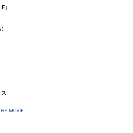
LE）
s）
ラス
HE MOVIE