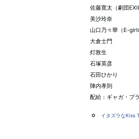
佐藤寛太（劇団EXI
美沙玲奈
山口乃々華（E-girl
大倉士門
灯敦生
石塚英彦
石田ひかり
陣内孝則
配給：ギャガ・プ
イタズラなKiss T