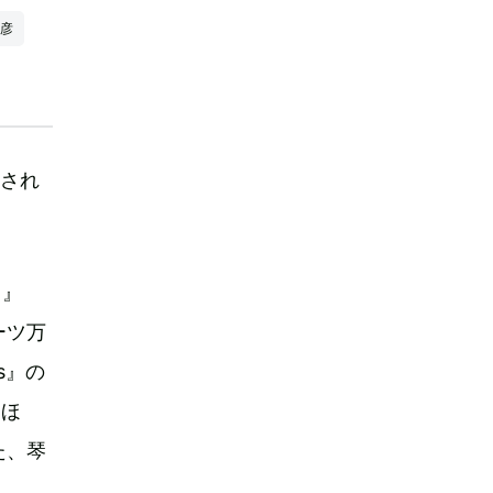
英彦
開され
～』
ーツ万
s』の
るほ
た、琴