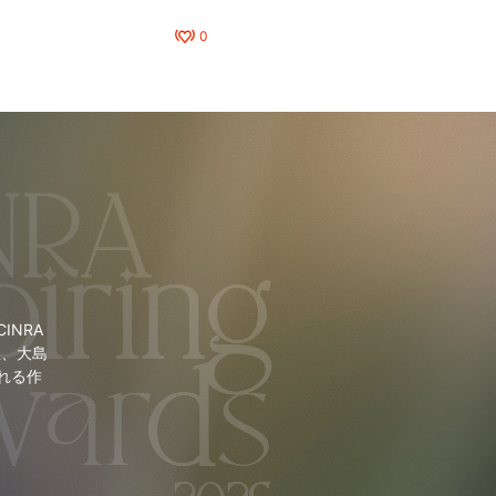
0
NRA
里、大島
れる作