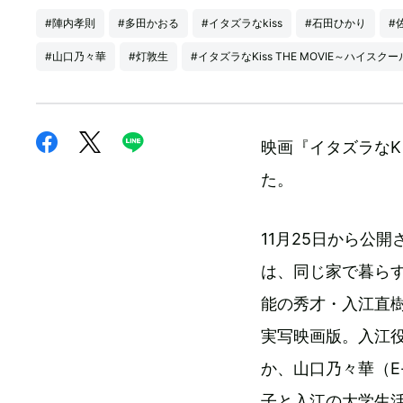
#陣内孝則
#多田かおる
#イタズラなkiss
#石田ひかり
#
#山口乃々華
#灯敦生
#イタズラなKiss THE MOVIE～ハイスク
映画『イタズラなKi
た。
11月25日から公開
は、同じ家で暮ら
能の秀才・入江直樹
実写映画版。入江役
か、山口乃々華（E
子と入江の大学生