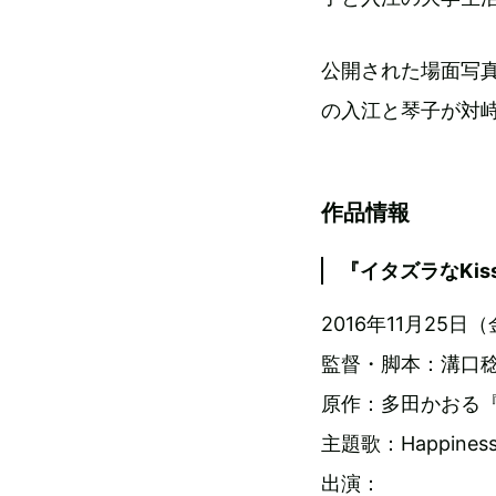
公開された場面写
の入江と琴子が対
作品情報
『イタズラなKis
2016年11月25
監督・脚本：溝口
原作：多田かおる『
主題歌：Happiness“
出演：