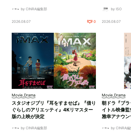
by CINRA編集部
by ISO
2026.08.07
0
2026.08.07
Movie,Drama
Movie,Drama
スタジオジブリ『耳をすませば』『借り
朝ドラ『ブラ
ぐらしのアリエッティ』4Kリマスター
イトル映像監
版の上映が決定
雅幸アナウン
by CINRA編集部
by CINRA