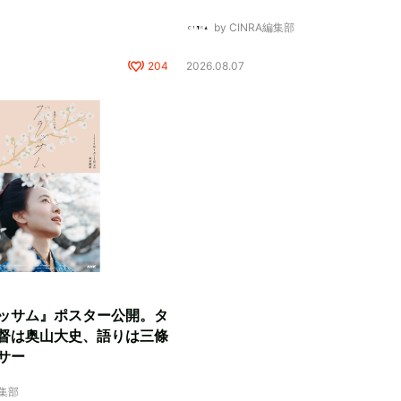
by CINRA編集部
204
2026.08.07
ッサム』ポスター公開。タ
督は奥山大史、語りは三條
サー
編集部