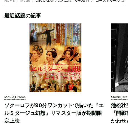
HOME
Music
DECO*27新アルバムは『GHOST』、“ゴーストルール”など
最近話題の記事
Movie,Drama
Movie,Dr
ソクーロフが90分ワンカットで描いた『エ
池松壮
ルミタージュ幻想』リマスター版が期間限
『開戦
定上映
かわせ