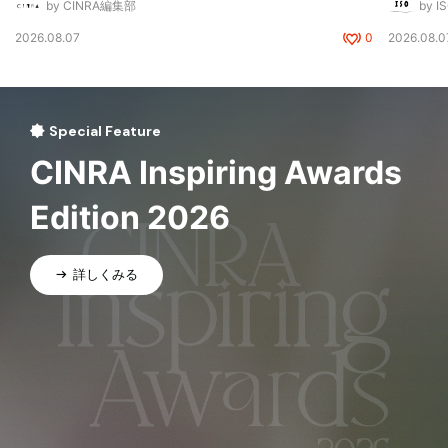
by CINRA編集部
by I
2026.08.07
0
2026.08.0
Special Feature
CINRA Inspiring Awards
Edition 2026
詳しくみる