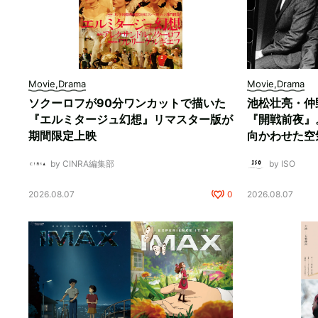
Movie,Drama
Movie,Drama
ソクーロフが90分ワンカットで描いた
池松壮亮・仲
『エルミタージュ幻想』リマスター版が
『開戦前夜』
期間限定上映
向かわせた空
by CINRA編集部
by ISO
2026.08.07
0
2026.08.07