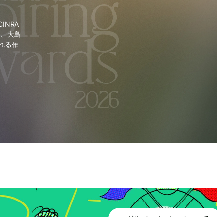
NRA
里、大島
れる作