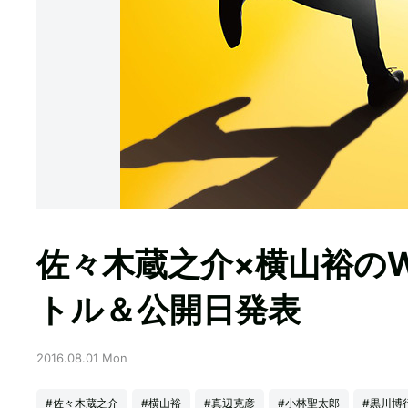
佐々木蔵之介×横山裕の
トル＆公開日発表
2016.08.01 Mon
#佐々木蔵之介
#横山裕
#真辺克彦
#小林聖太郎
#黒川博