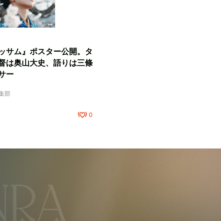
ッサム』ポスター公開。タ
督は奥山大史、語りは三條
サー
編集部
0