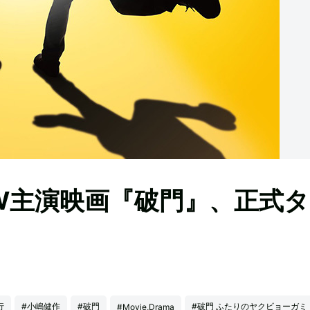
W主演映画『破門』、正式
行
#小嶋健作
#破門
#破門 ふたりのヤクビョーガミ
#Movie,Drama