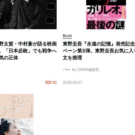
Book
野太賀・中村蒼が語る映画
東野圭吾『永遠の記憶』発売記念
。「日本必敗」でも戦争へ
ペーン第3弾。東野圭吾お気に入
気の正体
文を推理
by CINRA編集部
50
2026.08.07