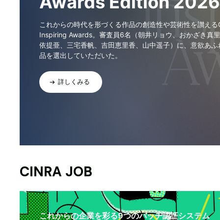
Awards Edition 2026
これからの時代を形づくる作品の創造性や芸術性を讃えるCI
Inspiring Awards。審査員6名（朝井リョウ、おかざき真
依提亜、三宅香帆、吉田恵里香、山中遥子）に、意欲あふ
品を選出していただいた。
詳しくみる
CINRA JOB
これからの企業を彩る9つのバッヂ認証システム