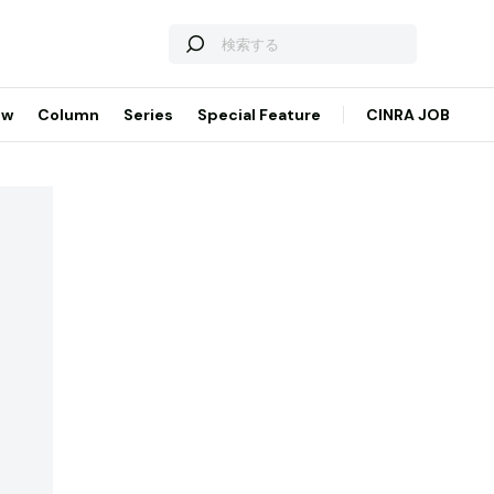
ew
Column
Series
Special Feature
CINRA JOB