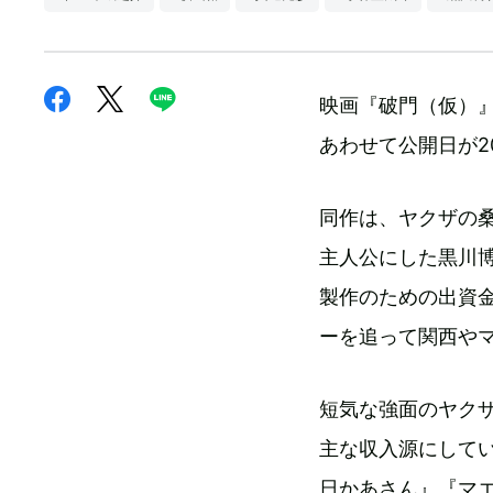
映画『破門（仮）
あわせて公開日が2
同作は、ヤクザの
主人公にした黒川
製作のための出資
ーを追って関西や
短気な強面のヤク
主な収入源にして
日かあさん』『マ