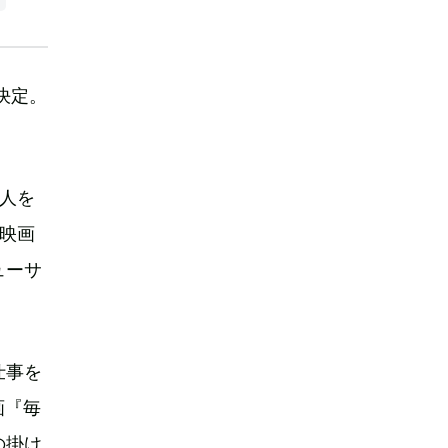
決定。
人を
映画
ューサ
仕事を
画『毎
の掛け