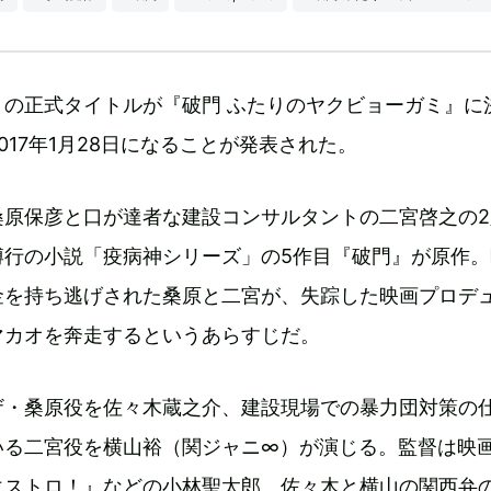
』の正式タイトルが『破門 ふたりのヤクビョーガミ』に
017年1月28日になることが発表された。
桑原保彦と口が達者な建設コンサルタントの二宮啓之の2
博行の小説「疫病神シリーズ」の5作目『破門』が原作。
金を持ち逃げされた桑原と二宮が、失踪した映画プロデ
マカオを奔走するというあらすじだ。
ザ・桑原役を佐々木蔵之介、建設現場での暴力団対策の
いる二宮役を横山裕（関ジャニ∞）が演じる。監督は映
エストロ！』などの小林聖太郎。佐々木と横山の関西弁