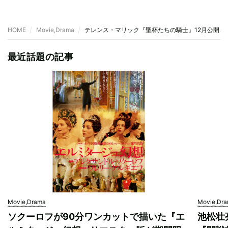
HOME
Movie,Drama
テレンス・マリック『聖杯たちの騎士』12月公開、
最近話題の記事
Movie,Drama
Movie,Dr
ソクーロフが90分ワンカットで描いた『エ
池松壮