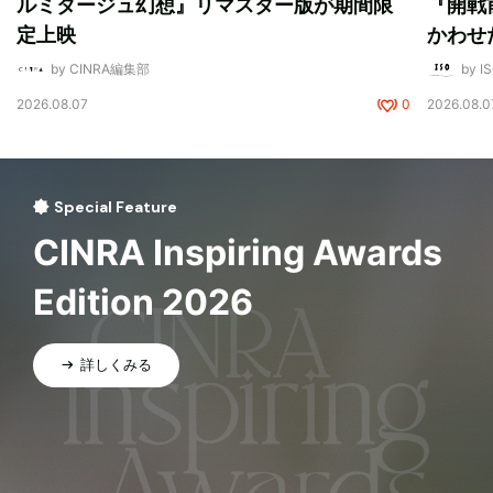
ルミタージュ幻想』リマスター版が期間限
『開戦
定上映
かわせ
by CINRA編集部
by I
2026.08.07
0
2026.08.0
Special Feature
CINRA Inspiring Awards
Edition 2026
詳しくみる